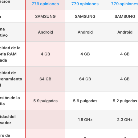
ación
779 opiniones
779 opiniones
779 opinione
a
SAMSUNG
SAMSUNG
SAMSUNG
ema
Android
Android
Android
tivo
idad de la
ria RAM
4 GB
4 GB
4 GB
lada
cidad de
cenamiento
64 GB
64 GB
4 GB
l
sión de la
5.9 pulgadas
5.9 pulgadas
5.2 pulgadas
lla
idad del
1.8 GHz
2.3 GHz
sador
ro de