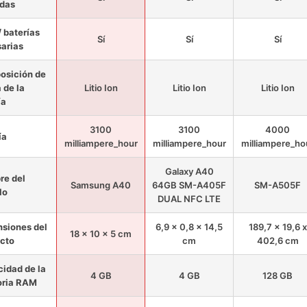
idas
/ baterías
Sí
Sí
Sí
arias
osición de
a de la
Litio Ion
Litio Ion
Litio Ion
ía
3100
3100
4000
ía
milliampere_hour
milliampere_hour
milliampere_ho
Galaxy A40
e del
Samsung A40
64GB SM-A405F
SM-A505F
lo
DUAL NFC LTE
siones del
6,9 x 0,8 x 14,5
189,7 x 19,6 x
18 x 10 x 5 cm
cto
cm
402,6 cm
idad de la
4 GB
4 GB
128 GB
ria RAM