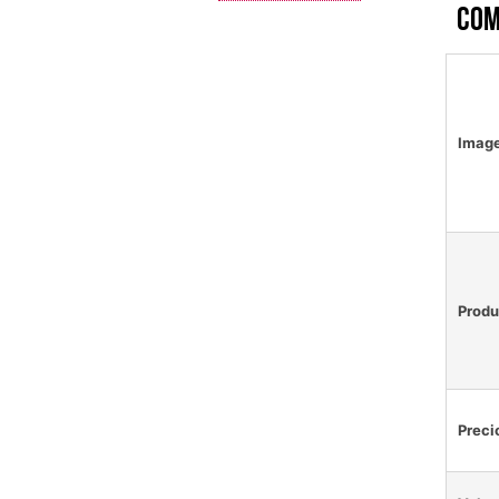
Com
Imag
Produ
Preci