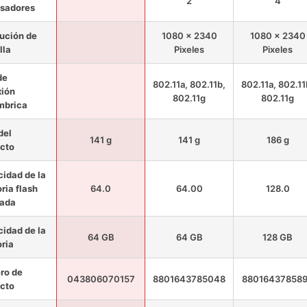
2
4
sadores
ución de
1080 x 2340
1080 x 2340
lla
Pixeles
Pixeles
de
802.11a, 802.11b,
802.11a, 802.11
ión
802.11g
802.11g
mbrica
del
141 g
141 g
186 g
cto
idad de la
ia flash
64.0
64.00
128.0
lada
idad de la
64 GB
64 GB
128 GB
ria
ro de
043806070157
8801643785048
88016437858
cto