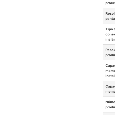
proce
Resol
panta
Tipo 
conex
inalá
Peso 
produ
Capac
memor
insta
Capac
memo
Núme
produ