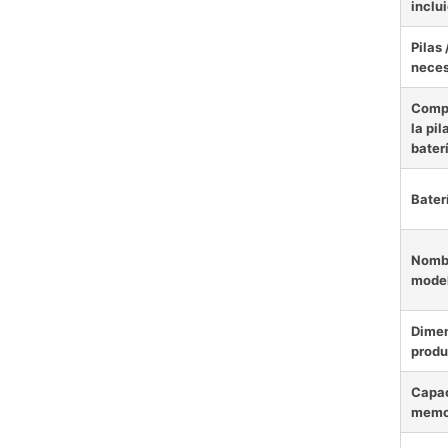
inclu
Pilas 
neces
Comp
la pil
bater
Bater
Nombr
mode
Dimen
produ
Capac
memo