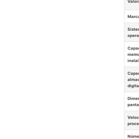
Valor
Marc
Sist
opera
Capac
memo
insta
Capa
alma
digita
Dimen
panta
Veloc
proce
Núme