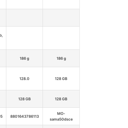
b,
186 g
186 g
128.0
128 GB
128 GB
128 GB
MO-
95
8801643786113
sama50dsce