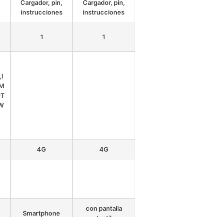
,
Cargador, pin,
Cargador, pin,
instrucciones
instrucciones
1
1
I
,M
OT
,W
F
4G
4G
con pantalla
Smartphone