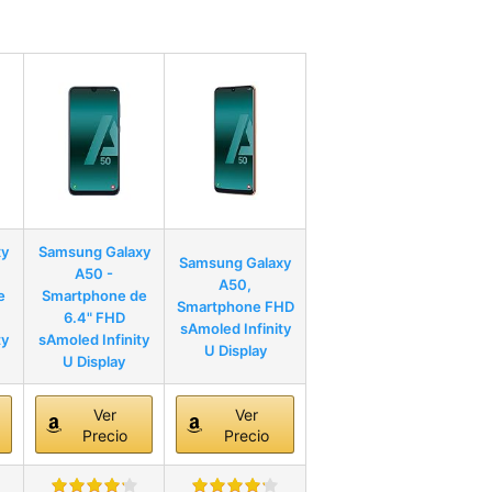
xy
Samsung Galaxy
Samsung Galaxy
A50 -
A50,
e
Smartphone de
Smartphone FHD
6.4" FHD
sAmoled Infinity
ty
sAmoled Infinity
U Display
U Display
Ver
Ver
Precio
Precio