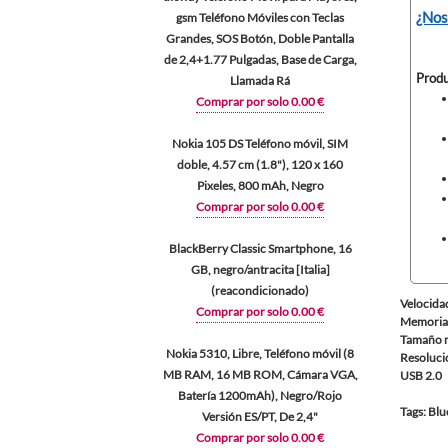
¿Nos
gsm Teléfono Móviles con Teclas
Grandes, SOS Botón, Doble Pantalla
de 2,4+1.77 Pulgadas, Base de Carga,
Produ
Llamada Rá
Comprar por solo 0.00 €
Nokia 105 DS Teléfono móvil, SIM
doble, 4.57 cm (1.8"), 120 x 160
Pixeles, 800 mAh, Negro
Comprar por solo 0.00 €
BlackBerry Classic Smartphone, 16
GB, negro/antracita [Italia]
(reacondicionado)
Velocida
Comprar por solo 0.00 €
Memoria 
Tamaño m
Nokia 5310, Libre, Teléfono móvil (8
Resoluci
MB RAM, 16 MB ROM, Cámara VGA,
USB 2.0
Batería 1200mAh), Negro/Rojo
Tags: Blu
Versión ES/PT, De 2,4"
Comprar por solo 0.00 €