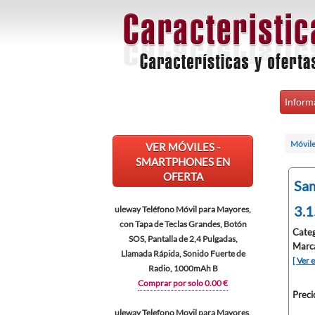
Inform
Móvile
VER MÓVILES -
SMARTPHONES EN
OFERTA
Sam
3.1
uleway Teléfono Móvil para Mayores,
con Tapa de Teclas Grandes, Botón
Categ
SOS, Pantalla de 2,4 Pulgadas,
Marc
Llamada Rápida, Sonido Fuerte de
[ Ver 
Radio, 1000mAh B
Comprar por solo 0.00 €
Preci
uleway Telefono Movil para Mayores,