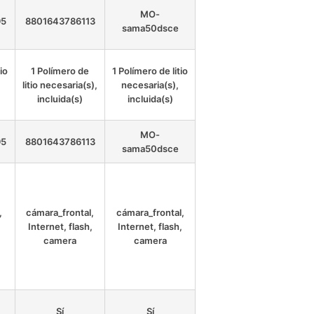
MO-
95
8801643786113
sama50dsce
io
1 Polímero de
1 Polímero de litio
litio necesaria(s),
necesaria(s),
incluida(s)
incluida(s)
MO-
95
8801643786113
sama50dsce
,
cámara_frontal,
cámara_frontal,
Internet, flash,
Internet, flash,
camera
camera
Sí
Sí