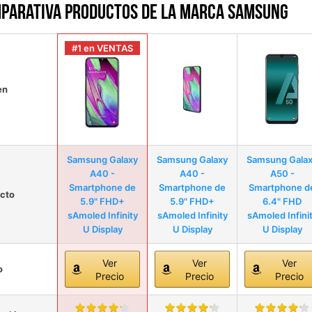
parativa productos de la marca Samsung
#1 en VENTAS
en
Samsung Galaxy
Samsung Galaxy
Samsung Gala
A40 -
A40 -
A50 -
Smartphone de
Smartphone de
Smartphone d
cto
5.9" FHD+
5.9" FHD+
6.4" FHD
sAmoled Infinity
sAmoled Infinity
sAmoled Infini
U Display
U Display
U Display
Ver
Ver
Ver
o
Precio
Precio
Precio