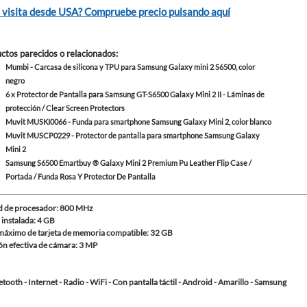
 visita desde USA? Compruebe precio pulsando aquí
ctos parecidos o relacionados
:
Mumbi - Carcasa de silicona y TPU para Samsung Galaxy mini 2 S6500, color
negro
6 x Protector de Pantalla para Samsung GT-S6500 Galaxy Mini 2 II - Láminas de
protección / Clear Screen Protectors
Muvit MUSKI0066 - Funda para smartphone Samsung Galaxy Mini 2, color blanco
Muvit MUSCP0229 - Protector de pantalla para smartphone Samsung Galaxy
Mini 2
Samsung S6500 Emartbuy ® Galaxy Mini 2 Premium Pu Leather Flip Case /
Portada / Funda Rosa Y Protector De Pantalla
d de procesador: 800 MHz
instalada: 4 GB
áximo de tarjeta de memoria compatible: 32 GB
ón efectiva de cámara: 3 MP
etooth - Internet - Radio - WiFi - Con pantalla táctil - Android - Amarillo - Samsung