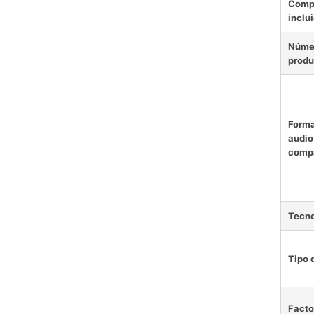
Comp
inclu
Núme
produ
Forma
audio
compa
Tecn
Tipo 
Facto