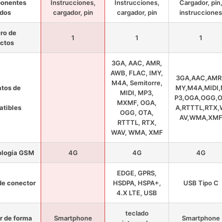
onentes
Instrucciones,
Instrucciones,
Cargador, pin
idos
cargador, pin
cargador, pin
instrucciones
ro de
1
1
1
ctos
3GA, AAC, AMR,
AWB, FLAC, IMY,
3GA,AAC,AMR,
M4A, Semitorre,
tos de
MY,M4A,MIDI
MIDI, MP3,
P3,OGA,OGG,
MXMF, OGA,
tibles
A,RTTTL,RTX
OGG, OTA,
AV,WMA,XM
RTTTL, RTX,
WAV, WMA, XMF
ología GSM
4G
4G
4G
EDGE, GPRS,
de conector
HSDPA, HSPA+,
USB Tipo C
4.X LTE, USB
teclado
r de forma
Smartphone
Smartphone