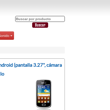
Sonido
roid (pantalla 3.27", cámara
lo