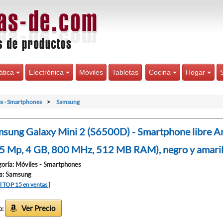
ática
Electrónica
Móviles
Tabletas
Cocina
Hogar
s - Smartphones
Samsung
sung Galaxy Mini 2 (S6500D) - Smartphone libre And
5 Mp, 4 GB, 800 MHz, 512 MB RAM), negro y amaril
oría: Móviles - Smartphones
a: Samsung
el TOP 15 en ventas ]
Ver Precio
o: