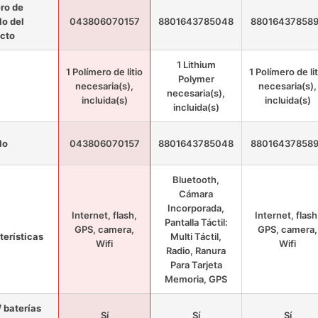
ro de
o del
043806070157
8801643785048
88016437858
cto
1 Lithium
1 Polímero de litio
1 Polímero de lit
Polymer
necesaria(s),
necesaria(s),
necesaria(s),
incluida(s)
incluida(s)
incluida(s)
lo
043806070157
8801643785048
88016437858
Bluetooth,
Cámara
Incorporada,
Internet, flash,
Internet, flash
Pantalla Táctil:
GPS, camera,
GPS, camera,
terísticas
Multi Táctil,
Wifi
Wifi
Radio, Ranura
Para Tarjeta
Memoria, GPS
/ baterías
Sí
Sí
Sí