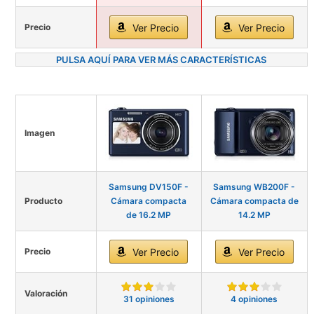
Precio
Ver Precio
Ver Precio
PULSA AQUÍ PARA VER MÁS CARACTERÍSTICAS
Imagen
Samsung DV150F -
Samsung WB200F -
Producto
Cámara compacta
Cámara compacta de
de 16.2 MP
14.2 MP
Precio
Ver Precio
Ver Precio
Valoración
31 opiniones
4 opiniones