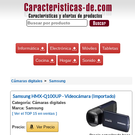
Informática
Electrónica
Móviles
Tabletas
Cocina
Hogar
Sonido
Cámaras digitales
Samsung
Samsung HMX-Q100UP - Videocámara (Importado)
Categoría: Cámaras digitales
Marca: Samsung
[ Ver el TOP 15 en ventas ]
Precio:
Ver Precio