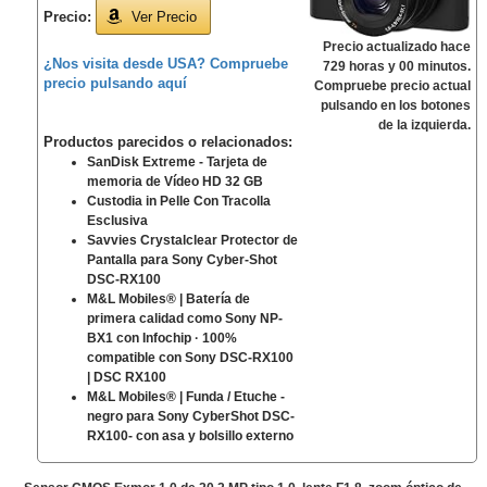
Precio:
Ver Precio
Precio actualizado hace
¿Nos visita desde USA? Compruebe
729 horas y 00 minutos.
precio pulsando aquí
Compruebe precio actual
pulsando en los botones
de la izquierda.
Productos parecidos o relacionados
:
SanDisk Extreme - Tarjeta de
memoria de Vídeo HD 32 GB
Custodia in Pelle Con Tracolla
Esclusiva
Savvies Crystalclear Protector de
Pantalla para Sony Cyber-Shot
DSC-RX100
M&L Mobiles® | Batería de
primera calidad como Sony NP-
BX1 con Infochip · 100%
compatible con Sony DSC-RX100
| DSC RX100
M&L Mobiles® | Funda / Etuche -
negro para Sony CyberShot DSC-
RX100- con asa y bolsillo externo