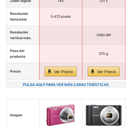
Zoom digital
14x
121 x
Resolución
5.472 pixels
horizontal
Resolución
1080 MP
vertical máx.
Peso del
275 g
producto
Precio
Ver Precio
Ver Precio
PULSA AQUÍ PARA VER MÁS CARACTERÍSTICAS
Imagen