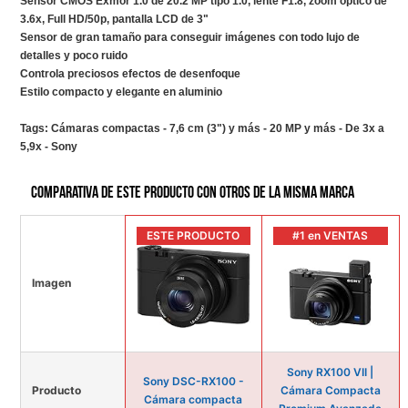
Sensor CMOS Exmor 1.0 de 20.2 MP tipo 1.0, lente F1.8, zoom óptico de
3.6x, Full HD/50p, pantalla LCD de 3"
Sensor de gran tamaño para conseguir imágenes con todo lujo de
detalles y poco ruido
Controla preciosos efectos de desenfoque
Estilo compacto y elegante en aluminio
Tags:
Cámaras compactas - 7,6 cm (3") y más - 20 MP y más - De 3x a
5,9x - Sony
Comparativa de este producto con otros de la misma marca
ESTE PRODUCTO
#1 en VENTAS
Imagen
Sony RX100 VII |
Sony DSC-RX100 -
Producto
Cámara Compacta
Cámara compacta