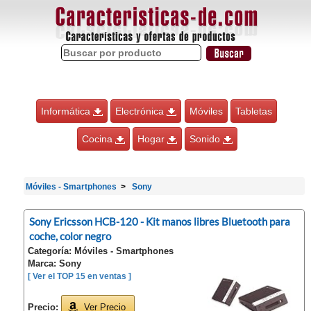
Informática
Electrónica
Móviles
Tabletas
Cocina
Hogar
Sonido
Móviles - Smartphones
Sony
Sony Ericsson HCB-120 - Kit manos libres Bluetooth para
coche, color negro
Categoría: Móviles - Smartphones
Marca: Sony
[ Ver el TOP 15 en ventas ]
Precio:
Ver Precio