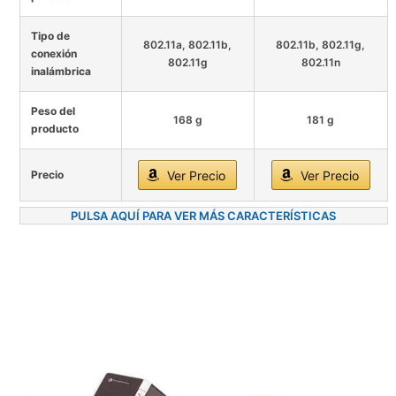
Tipo de
802.11a, 802.11b,
802.11b, 802.11g,
conexión
802.11g
802.11n
inalámbrica
Peso del
168 g
181 g
producto
Precio
Ver Precio
Ver Precio
PULSA AQUÍ PARA VER MÁS CARACTERÍSTICAS