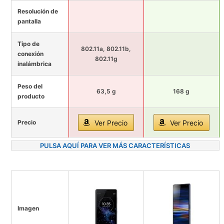
Resolución de
pantalla
Tipo de
802.11a, 802.11b,
conexión
802.11g
inalámbrica
Peso del
63,5 g
168 g
producto
Precio
Ver Precio
Ver Precio
PULSA AQUÍ PARA VER MÁS CARACTERÍSTICAS
Imagen