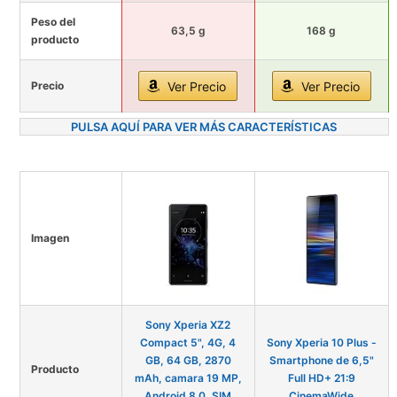
Peso del
63,5 g
168 g
producto
Precio
Ver Precio
Ver Precio
PULSA AQUÍ PARA VER MÁS CARACTERÍSTICAS
Imagen
Sony Xperia XZ2
Compact 5", 4G, 4
Sony Xperia 10 Plus -
GB, 64 GB, 2870
Smartphone de 6,5"
Producto
mAh, camara 19 MP,
Full HD+ 21:9
Android 8.0, SIM
CinemaWide