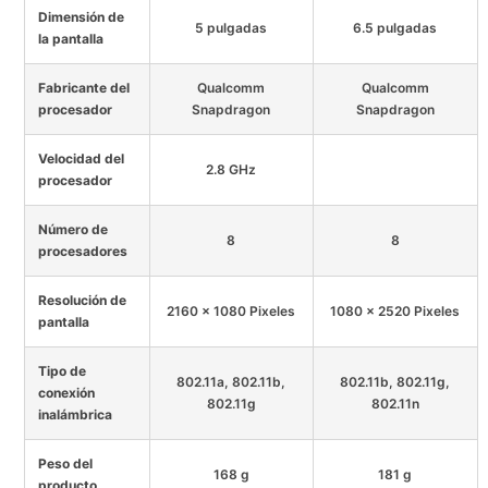
Dimensión de
5 pulgadas
6.5 pulgadas
la pantalla
Fabricante del
Qualcomm
Qualcomm
procesador
Snapdragon
Snapdragon
Velocidad del
2.8 GHz
procesador
Número de
8
8
procesadores
Resolución de
2160 x 1080 Pixeles
1080 x 2520 Pixeles
pantalla
Tipo de
802.11a, 802.11b,
802.11b, 802.11g,
conexión
802.11g
802.11n
inalámbrica
Peso del
168 g
181 g
producto