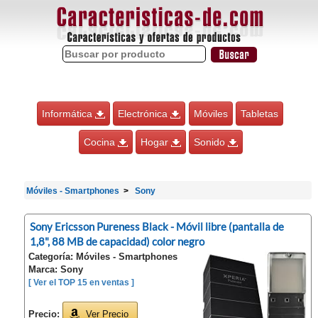
Informática
Electrónica
Móviles
Tabletas
Cocina
Hogar
Sonido
Móviles - Smartphones
Sony
Sony Ericsson Pureness Black - Móvil libre (pantalla de
1,8", 88 MB de capacidad) color negro
Categoría: Móviles - Smartphones
Marca: Sony
[ Ver el TOP 15 en ventas ]
Precio:
Ver Precio