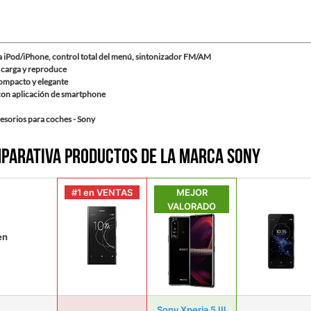
a iPod/iPhone, control total del menú, sintonizador FM/AM
 carga y reproduce
ompacto y elegante
con aplicación de smartphone
esorios para coches - Sony
parativa productos de la marca Sony
#1 en VENTAS
MEJOR
VALORADO
en
Sony Xperia 5 III