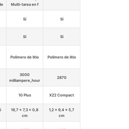
de
Multi-tarea en f
Sí
Sí
Sí
Sí
Polímero de litio
Polímero de litio
3000
2870
milliampere_hour
10 Plus
XZ2 Compact
5
16,7 x 7,3 x 0,8
1,2 x 9,4 x 5,7
cm
cm