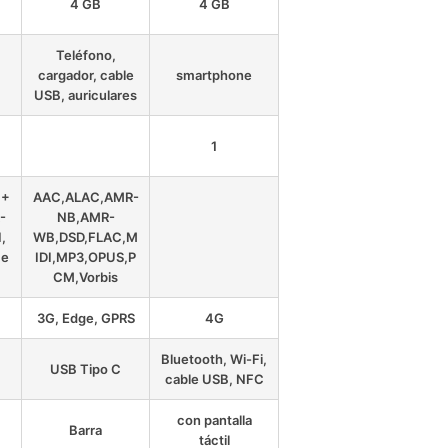
4 GB
4 GB
Teléfono,
cargador, cable
smartphone
USB, auriculares
1
C+
AAC,ALAC,AMR-
-
NB,AMR-
,
WB,DSD,FLAC,M
,e
IDI,MP3,OPUS,P
CM,Vorbis
3G, Edge, GPRS
4G
Bluetooth, Wi-Fi,
USB Tipo C
cable USB, NFC
con pantalla
Barra
táctil