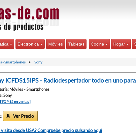
ática
Electrónica
Móviles
Tabletas
Cocina
Hogar
s - Smartphones
Sony
y ICFDS15IPS - Radiodespertador todo en uno para 
oría: Móviles - Smartphones
a: Sony
el TOP 15 en ventas ]
Ver Precio
o:
 visita desde USA? Compruebe precio pulsando aquí