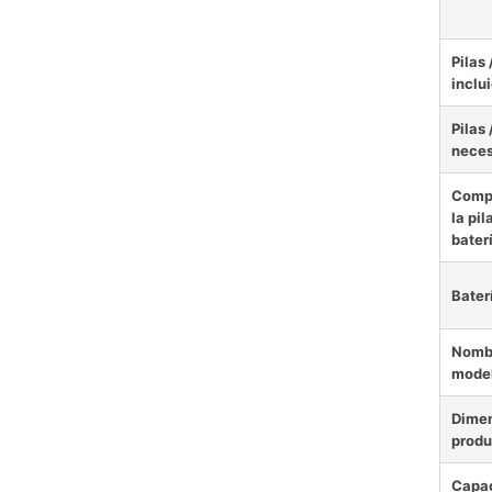
Pilas 
inclu
Pilas 
neces
Comp
la pil
bater
Bater
Nombr
mode
Dimen
produ
Capac