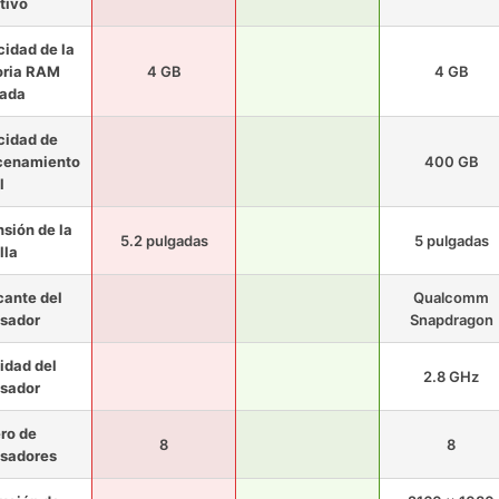
tivo
idad de la
ria RAM
4 GB
4 GB
lada
cidad de
cenamiento
400 GB
l
sión de la
5.2 pulgadas
5 pulgadas
lla
cante del
Qualcomm
sador
Snapdragon
idad del
2.8 GHz
sador
ro de
8
8
sadores