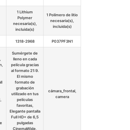
1 Lithium
1 Polímero de litio
Polymer
necesaria(s),
necesaria(s),
incluida(s)
incluida(s)
1318-2968
P037PF3N1
Sumérgete de
,
lleno en cada
n,
película gracias
al formato 21:9.
El mismo
ll
formato de
grabación
cámara_frontal,
utilizado en tus
camera
,
películas
favoritas,
Elegante pantalla
Full HD+ de 6,5
de
pulgadas
CinemaWide,