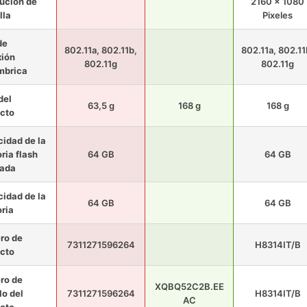
ución de
2160 x 1080
lla
Pixeles
de
802.11a, 802.11b,
802.11a, 802.11
ión
802.11g
802.11g
mbrica
del
63,5 g
168 g
168 g
cto
idad de la
ia flash
64 GB
64 GB
lada
idad de la
64 GB
64 GB
ria
ro de
7311271596264
H8314IT/B
cto
ro de
XQBQ52C2B.EE
o del
7311271596264
H8314IT/B
AC