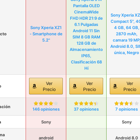
Pantalla OLED
CinemaWide
Sony Xperia X
FHD HDR 21:9 de
Compact 5", 4
6.1 Pulgadas
Sony Xperia XZ1
4 GB, 64 GB,
Android 11 Sin
cto
- Smartphone de
2870 mAh,
SIM 8 GB RAM
5.2"
camara 19 MP
128 GB de
Android 8.0, S
Almacenamiento
única, Negro
IP65,
Clasificación 68
Hí
Ver
Ver
Ver
o
Precio
Precio
Precio
ación
146 opiniones
37 opiniones
7 opiniones
a
Sony
Sony
ema
android
Android 8.0