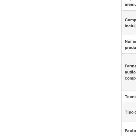
memo
Comp
inclu
Núme
produ
Forma
audio
compa
Tecn
Tipo 
Facto