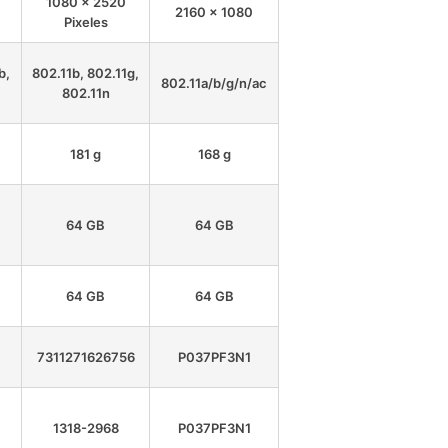
1080 x 2520
2160 x 1080
Pixeles
b,
802.11b, 802.11g,
802.11a/b/g/n/ac
802.11n
181 g
168 g
64 GB
64 GB
64 GB
64 GB
7311271626756
P037PF3N1
1318-2968
P037PF3N1