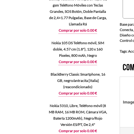
gsm Teléfono Móviles con Teclas
Grandes, SOS Botón, Doble Pantalla
de 2,4+1.77 Pulgadas, Base de Carga,
Llamada Rá
Base par
Conecta,
Comprar por solo 0.00 €
Diseño c
Control 
Nokia 105 DS Teléfono móvil, SIM
doble, 4.57 cm (1.8"), 120 x 160
Tags: Acc
Pixeles, 800 mAh, Negro
Comprar por solo 0.00 €
Com
BlackBerry Classic Smartphone, 16
GB, negro/antracita [Italia]
(reacondicionado)
Comprar por solo 0.00 €
Imag
Nokia 5310, Libre, Teléfono móvil (8
MB RAM, 16 MB ROM, Cámara VGA,
Batería 1200mAh), Negro/Rojo
Versión ES/PT, De 2,4"
Comprar por solo 0.00 €