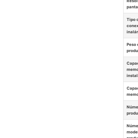
Resol
panta
Tipo 
conex
inalá
Peso 
produ
Capac
memor
insta
Capac
memo
Núme
produ
Núme
model