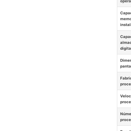
opera
Capac
memo
insta
Capa
alma
digita
Dimen
panta
Fabri
proce
Veloc
proce
Núme
proce