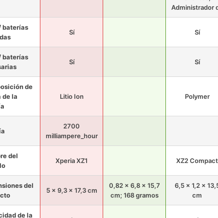
Administrador 
/ baterías
Sí
Sí
idas
/ baterías
Sí
Sí
arias
osición de
a de la
Litio Ion
Polymer
ía
2700
ía
milliampere_hour
e del
Xperia XZ1
XZ2 Compact
lo
siones del
0,82 x 6,8 x 15,7
6,5 x 1,2 x 13,
5 x 9,3 x 17,3 cm
cto
cm; 168 gramos
cm
idad de la