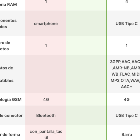
1
4
ria RAM
onentes
smartphone
USB Tipo C
idos
ro de
1
1
ctos
3GPP,AAC,AA
tos de
,AMR-NB,AMR
WB,FLAC,MIDI
tibles
MP3,OTA,WAV
AAC+
ología GSM
4G
4G
de conector
Bluetooth
USB Tipo C
con_pantalla_tac
r de forma
Barra
til