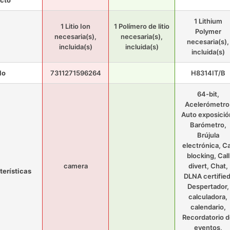
cto
1 Lithium
1 Litio Ion
1 Polímero de litio
Polymer
necesaria(s),
necesaria(s),
necesaria(s),
incluida(s)
incluida(s)
incluida(s)
lo
7311271596264
H8314IT/B
64-bit,
Acelerómetro
Auto exposició
Barómetro,
Brújula
electrónica, Ca
blocking, Call
camera
divert, Chat,
terísticas
DLNA certified
Despertador,
calculadora,
calendario,
Recordatorio 
eventos,