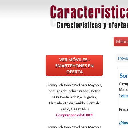
Inform
Móvile
VER MÓVILES -
SMARTPHONES EN
OFERTA
Son
Categ
uleway Teléfono Móvil para Mayores,
Marc
con Tapa de Teclas Grandes, Botón
[ Ver 
SOS, Pantalla de 2,4 Pulgadas,
Llamada Rápida, Sonido Fuerte de
Radio, 1000mAh B
Preci
Comprar por solo 0.00 €
¿Nos
uleway Telefono Movil para Mayores,