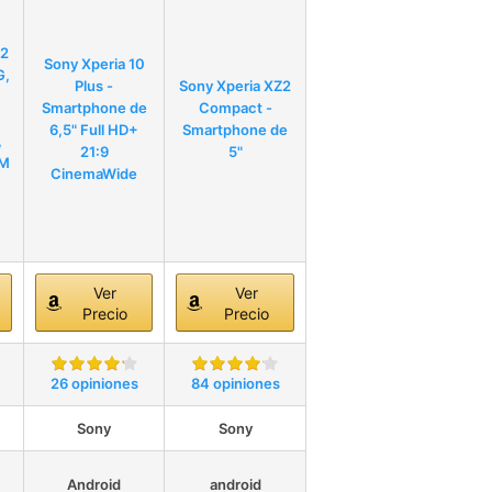
Z2
Sony Xperia 10
G,
Plus -
Sony Xperia XZ2
Smartphone de
Compact -
6,5" Full HD+
Smartphone de
,
21:9
5"
IM
CinemaWide
Ver
Ver
Precio
Precio
26 opiniones
84 opiniones
Sony
Sony
Android
android