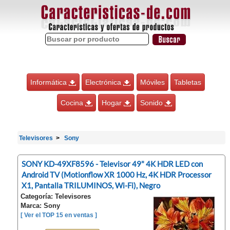
Informática
Electrónica
Móviles
Tabletas
Cocina
Hogar
Sonido
Televisores
Sony
SONY KD-49XF8596 - Televisor 49" 4K HDR LED con
Android TV (Motionflow XR 1000 Hz, 4K HDR Processor
X1, Pantalla TRILUMINOS, Wi-Fi), Negro
Categoría: Televisores
Marca: Sony
[ Ver el TOP 15 en ventas ]