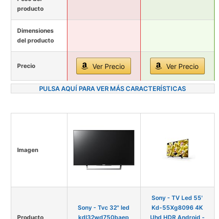
producto
Dimensiones
del producto
Precio
Ver Precio
Ver Precio
PULSA AQUÍ PARA VER MÁS CARACTERÍSTICAS
Imagen
Sony - TV Led 55'
Sony - Tvc 32" led
Kd-55Xg8096 4K
Producto
kdl32wd750baep
Uhd HDR Android -