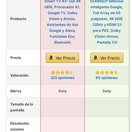
Smart TV 43" con 4K
55X90S/P televisor
HDR, Procesador X1,
inteligente Google,
Google TV, Dolby
Full Array de 55
Producto
Vision y Atmos,
pulgadas, 4K HDR
Asistentes de Voz
120Hz y HDMI 2.1
Google y Alexa,
para PS5, Dolby
Funciones Eco,
Vision-Atmos,
Bluetooth
Pantalla Tril
Precio
Ver Precio
Ver Precio
Valoración
223 opiniones
65 opiniones
Marca
Sony
Sony
Tamaño de la
pantalla
Resolución
máxima