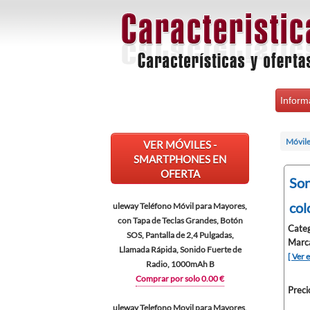
Inform
Móvile
VER MÓVILES -
SMARTPHONES EN
OFERTA
Son
col
uleway Teléfono Móvil para Mayores,
con Tapa de Teclas Grandes, Botón
Categ
SOS, Pantalla de 2,4 Pulgadas,
Marc
Llamada Rápida, Sonido Fuerte de
[ Ver 
Radio, 1000mAh B
Comprar por solo 0.00 €
Preci
uleway Telefono Movil para Mayores,