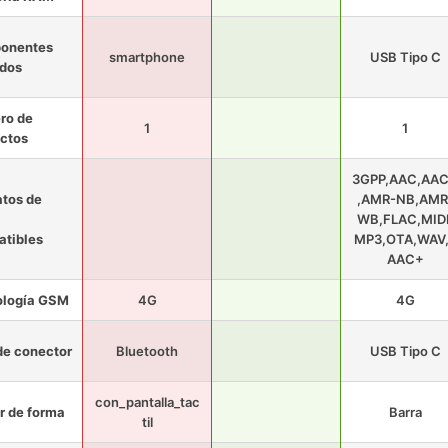
onentes
smartphone
USB Tipo C
idos
ro de
1
1
ctos
3GPP,AAC,AA
tos de
,AMR-NB,AMR
WB,FLAC,MIDI
tibles
MP3,OTA,WAV
AAC+
ología GSM
4G
4G
de conector
Bluetooth
USB Tipo C
con_pantalla_tac
r de forma
Barra
til