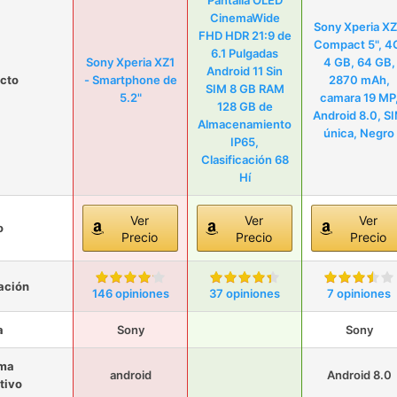
Pantalla OLED
CinemaWide
Sony Xperia X
FHD HDR 21:9 de
Compact 5", 4
6.1 Pulgadas
Sony Xperia XZ1
4 GB, 64 GB,
Android 11 Sin
cto
- Smartphone de
2870 mAh,
SIM 8 GB RAM
5.2"
camara 19 MP
128 GB de
Android 8.0, S
Almacenamiento
única, Negro
IP65,
Clasificación 68
Hí
Ver
Ver
Ver
o
Precio
Precio
Precio
ación
146 opiniones
37 opiniones
7 opiniones
a
Sony
Sony
ema
android
Android 8.0
tivo