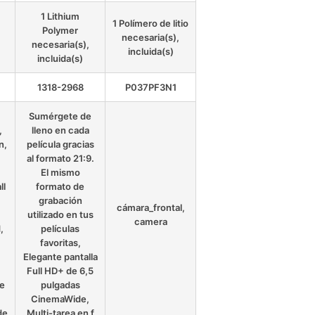
1 Lithium
1 Polímero de litio
Polymer
necesaria(s),
necesaria(s),
incluida(s)
incluida(s)
1318-2968
P037PF3N1
Sumérgete de
,
lleno en cada
n,
película gracias
al formato 21:9.
El mismo
ll
formato de
grabación
cámara_frontal,
utilizado en tus
camera
,
películas
favoritas,
Elegante pantalla
Full HD+ de 6,5
de
pulgadas
CinemaWide,
de
Multi-tarea en f