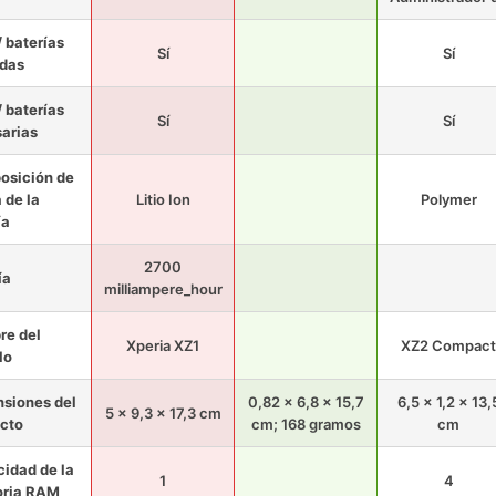
/ baterías
Sí
Sí
idas
/ baterías
Sí
Sí
arias
osición de
a de la
Litio Ion
Polymer
ía
2700
ía
milliampere_hour
e del
Xperia XZ1
XZ2 Compact
lo
siones del
0,82 x 6,8 x 15,7
6,5 x 1,2 x 13,
5 x 9,3 x 17,3 cm
cto
cm; 168 gramos
cm
idad de la
1
4
ria RAM