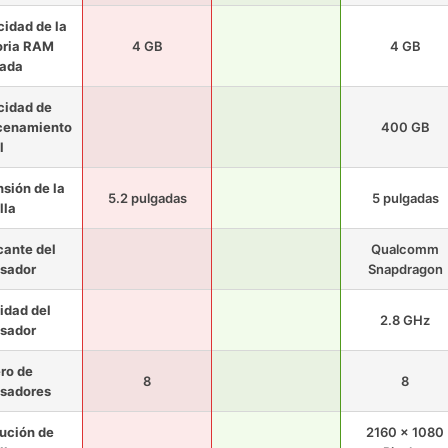
idad de la
ria RAM
4 GB
4 GB
lada
cidad de
cenamiento
400 GB
l
sión de la
5.2 pulgadas
5 pulgadas
lla
cante del
Qualcomm
sador
Snapdragon
idad del
2.8 GHz
sador
ro de
8
8
sadores
ución de
2160 x 1080