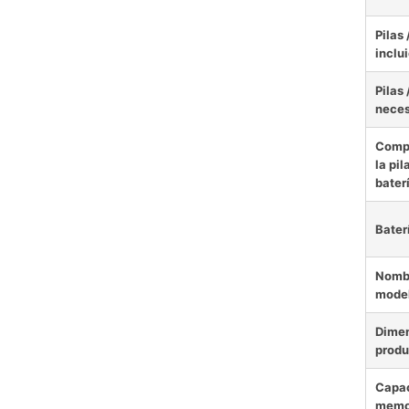
Pilas 
inclu
Pilas 
neces
Comp
la pil
bater
Bater
Nombr
mode
Dimen
produ
Capac
memo