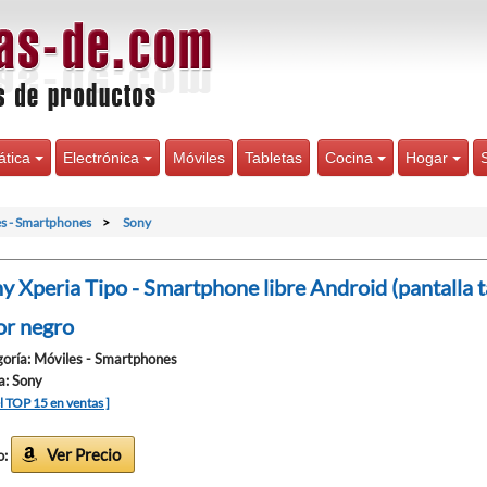
ática
Electrónica
Móviles
Tabletas
Cocina
Hogar
s - Smartphones
Sony
y Xperia Tipo - Smartphone libre Android (pantalla tá
or negro
oría: Móviles - Smartphones
a: Sony
el TOP 15 en ventas ]
Ver Precio
o: