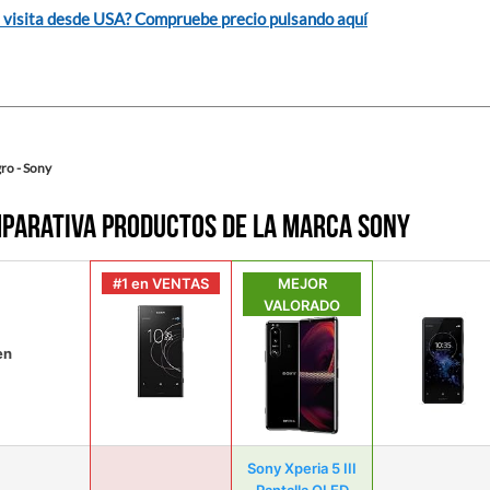
 visita desde USA? Compruebe precio pulsando aquí
ro - Sony
parativa productos de la marca Sony
#1 en VENTAS
MEJOR
VALORADO
en
Sony Xperia 5 III