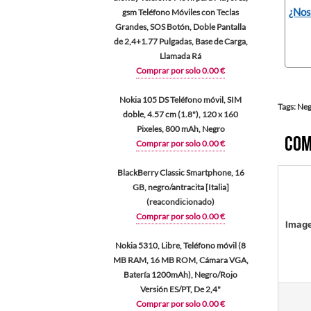
¿Nos
gsm Teléfono Móviles con Teclas
Grandes, SOS Botón, Doble Pantalla
de 2,4+1.77 Pulgadas, Base de Carga,
Llamada Rá
Comprar por solo 0.00 €
Nokia 105 DS Teléfono móvil, SIM
Tags: Neg
doble, 4.57 cm (1.8"), 120 x 160
Pixeles, 800 mAh, Negro
Com
Comprar por solo 0.00 €
BlackBerry Classic Smartphone, 16
GB, negro/antracita [Italia]
(reacondicionado)
Comprar por solo 0.00 €
Imag
Nokia 5310, Libre, Teléfono móvil (8
MB RAM, 16 MB ROM, Cámara VGA,
Batería 1200mAh), Negro/Rojo
Versión ES/PT, De 2,4"
Comprar por solo 0.00 €