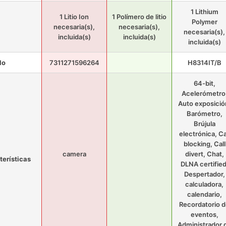
1 Lithium
1 Litio Ion
1 Polímero de litio
Polymer
necesaria(s),
necesaria(s),
necesaria(s),
incluida(s)
incluida(s)
incluida(s)
lo
7311271596264
H8314IT/B
64-bit,
Acelerómetro
Auto exposició
Barómetro,
Brújula
electrónica, Ca
blocking, Call
camera
divert, Chat,
terísticas
DLNA certified
Despertador,
calculadora,
calendario,
Recordatorio 
eventos,
Administrador 