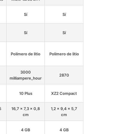
Sí
Sí
Sí
Sí
Polímero de litio
Polímero de litio
3000
2870
milliampere_hour
10 Plus
XZ2 Compact
5
16,7 x 7,3 x 0,8
1,2 x 9,4 x 5,7
cm
cm
4 GB
4 GB