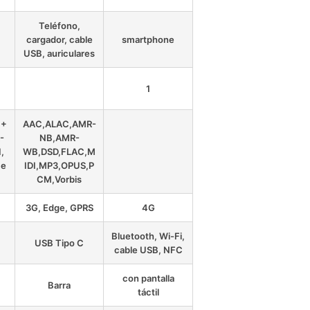
Teléfono,
cargador, cable
smartphone
USB, auriculares
1
C+
AAC,ALAC,AMR-
-
NB,AMR-
,
WB,DSD,FLAC,M
,e
IDI,MP3,OPUS,P
CM,Vorbis
3G, Edge, GPRS
4G
Bluetooth, Wi-Fi,
USB Tipo C
cable USB, NFC
con pantalla
Barra
táctil