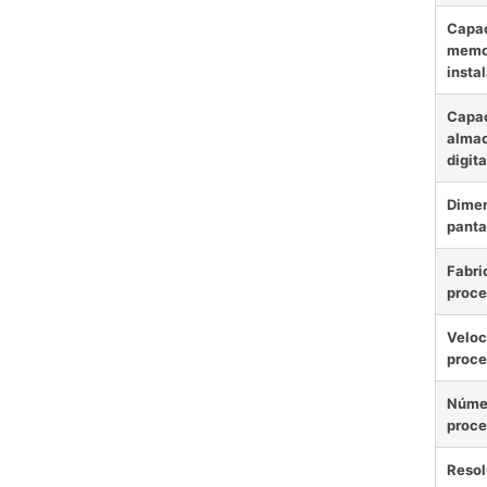
Capac
memo
insta
Capa
alma
digita
Dimen
panta
Fabri
proce
Veloc
proce
Núme
proce
Resol