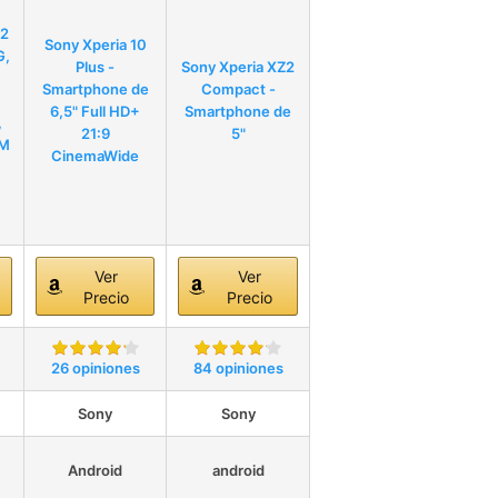
Z2
Sony Xperia 10
G,
Plus -
Sony Xperia XZ2
Smartphone de
Compact -
6,5" Full HD+
Smartphone de
,
21:9
5"
IM
CinemaWide
Ver
Ver
Precio
Precio
26 opiniones
84 opiniones
Sony
Sony
Android
android