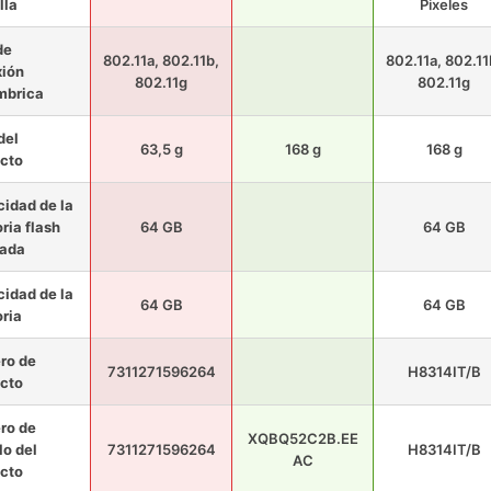
lla
Pixeles
de
802.11a, 802.11b,
802.11a, 802.11
ión
802.11g
802.11g
mbrica
del
63,5 g
168 g
168 g
cto
idad de la
ia flash
64 GB
64 GB
lada
idad de la
64 GB
64 GB
ria
ro de
7311271596264
H8314IT/B
cto
ro de
XQBQ52C2B.EE
o del
7311271596264
H8314IT/B
AC
cto