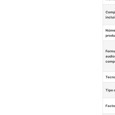
Comp
inclu
Núme
produ
Forma
audio
compa
Tecn
Tipo 
Facto