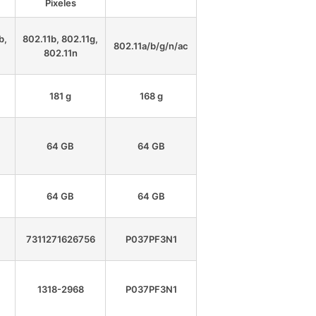
Pixeles
b,
802.11b, 802.11g,
802.11a/b/g/n/ac
802.11n
181 g
168 g
64 GB
64 GB
64 GB
64 GB
7311271626756
P037PF3N1
1318-2968
P037PF3N1