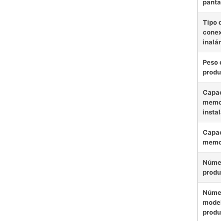
panta
Tipo 
conex
inalá
Peso 
produ
Capac
memor
insta
Capac
memo
Núme
produ
Núme
model
produ