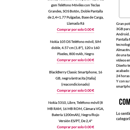
gsm Teléfono Móviles con Teclas
Grandes, SOS Botón, Doble Pantalla
de 2,4+1.77 Pulgadas, Base de Carga,
Llamada Rá
Gran pot
3GB para 
Comprar por solo 0.00 €
Android.
Pantalla 
Nokia 105 DS Teléfono móvil, SIM
tecnologí
doble, 4.57 cm (1.8"), 120 x 160
Almacéna
Pixeles, 800 mAh, Negro
de una ta
Comprar por solo 0.00 €
vídeos en
Diseño t
acabado 
BlackBerry Classic Smartphone, 16
24 horas 
GB, negro/antracita [Italia]
Y con su 
(reacondicionado)
smartphon
Comprar por solo 0.00 €
Com
Nokia 5310, Libre, Teléfono móvil (8
MB RAM, 16 MB ROM, Cámara VGA,
Lo senti
Batería 1200mAh), Negro/Rojo
categor
Versión ES/PT, De 2,4"
Comprar por solo 0.00 €