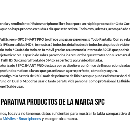
encia y rendimiento ? Este smartphone libre incorpora un rápido procesador Octa C
que no haya proceso en tu día a día que se te resista. Todo esto, además, acompañado d
Full Screen - SPC SMART PRO te ofrece una gran experiencia Todo Pantalla. Con su rel
a IPS con calidad HD+, te mostrará todos los detalles desde todos los ángulos de visión 
lo todo ? Guárdalo todo en tu móvil gracias a su memoria interna de 32GB que podrás 
rjeta micro SD. Espacio de sobra para todos los recuerdos que retrates con su cámara 
 Full HD. Su cámara frontal de 5 Mpx es perfecta para videollamadas.
exturizado ? SPC SMART PRO destaca por su diseño ergonómico de líneas redondeadas y 
profundos matices a la vez que garantiza un agarre perfecto, cómodo y seguro.
contigo ? Su batería de 2500 mAh de polímero de litio hace que puedas disfrutar de él d
función Dual SIM podrás usarlo tanto para tu vida personal como profesional. La fluide
e fácil de usar.
parativa productos de la marca SPC
mos, todavía no tenemos datos suficientes para mostrar la tabla comparativa d
ía
Móviles - Smartphones
y escoger otra marca.