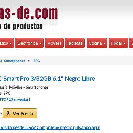
ática
Electrónica
Móviles
Tabletas
Cocina
Hogar
s - Smartphones
SPC
 Smart Pro 3/32GB 6.1" Negro Libre
oría: Móviles - Smartphones
a: SPC
el TOP 15 en ventas ]
Ver Precio
o:
 visita desde USA? Compruebe precio pulsando aquí