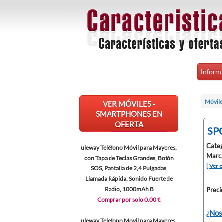
Inform
Móvile
VER MÓVILES -
SMARTPHONES EN
OFERTA
SPC
Categ
uleway Teléfono Móvil para Mayores,
Marc
con Tapa de Teclas Grandes, Botón
[ Ver 
SOS, Pantalla de 2,4 Pulgadas,
Llamada Rápida, Sonido Fuerte de
Radio, 1000mAh B
Preci
Comprar por solo 0.00 €
¿Nos
uleway Telefono Movil para Mayores,