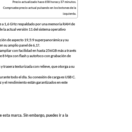
Precio actualizado hace 658 horas y 37 minutos.
Compruebe precio actual pulsando en los botones de la
izquierda.
ore a 1,6 GHz respaldado por una memoria RAM de
e la actual versión 11 del sistema operativo
ación de aspecto 19,5:9 superpanorámica y su
en su amplio panel de 6,1?.
ampliar con facilidad en hasta 256GB más a través
de 8 Mpx con flash y autofoco con grabación de
trasera texturizada con relieve, que otorga a su
urante todo el día. Su conexión de carga es USB C.
z y el rendimiento están garantizados en este
e esta marca. Sin embargo, puedes ir a la