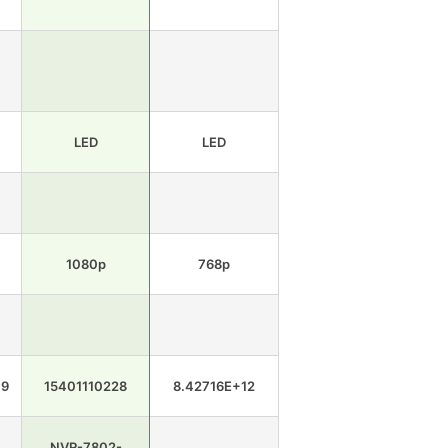
LED
LED
1080p
768p
79
15401110228
8.42716E+12
NVR-7802-