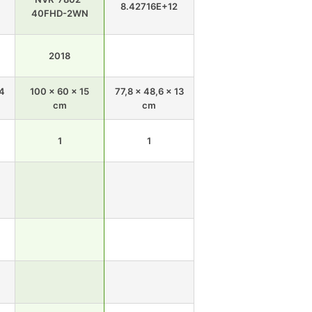
8.42716E+12
40FHD-2WN
2018
,4
100 x 60 x 15
77,8 x 48,6 x 13
cm
cm
1
1