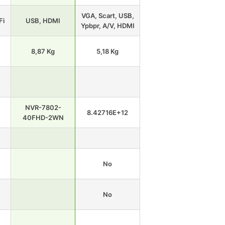
VGA, Scart, USB,
Fi
USB, HDMI
Ypbpr, A/V, HDMI
8,87 Kg
5,18 Kg
NVR-7802-
8.42716E+12
40FHD-2WN
No
No