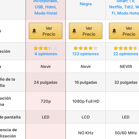
Incorporado,
Smart TV,
Negra
USB, Hdmi,
Netflix, Tdt2, W
Modo Hotel
Fi, Modo Hote
Ver
Ver
Ver
o
Precio
Precio
Precio
ación
4 opiniones
123 opiniones
22 opiniones
a
Nevir
Nevir
NEVIR
o de la
24 pulgadas
16 pulgadas
32 pulgadas
lla
ución
720p
1080p Full HD
ma
de pantalla
LED
LCD
LED
encia de
NO KHz
50/60 MHz
lización