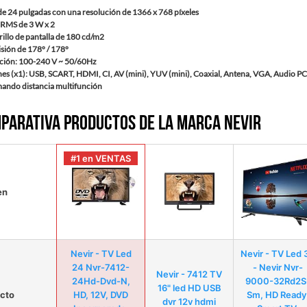
de 24 pulgadas con una resolución de 1366 x 768 píxeles
 RMS de 3 W x 2
illo de pantalla de 180 cd/m2
sión de 178° / 178°
ción: 100-240 V ~ 50/60Hz
s (x1): USB, SCART, HDMI, CI, AV (mini), YUV (mini), Coaxial, Antena, VGA, Audio PC,
mando distancia multifunción
parativa productos de la marca Nevir
#1 en VENTAS
en
Nevir - TV Led
Nevir - TV Led 
24 Nvr-7412-
- Nevir Nvr-
Nevir - 7412 TV
24Hd-Dvd-N,
9000-32Rd2S
16" led HD USB
cto
HD, 12V, DVD
Sm, HD Ready
dvr 12v hdmi