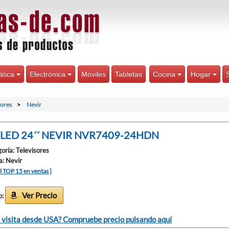
ática
Electrónica
Móviles
Tabletas
Cocina
Hogar
sores
Nevir
 LED 24´´ NEVIR NVR7409-24HDN
oría: Televisores
: Nevir
el TOP 15 en ventas ]
Ver Precio
o:
 visita desde USA? Compruebe precio pulsando aquí