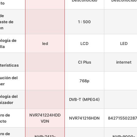
Desconocido
Desconocido
cto
de
aste de
1 : 500
en
logía de
led
LCD
LED
lla
CI Plus
internet
terísticas
ución del
768p
ner
logía del
DVB-T (MPEG4)
nizador
ro de
NVR741224HDD
NVR741216HDN
84271550228
cto
VDN
ro de
NVR-7412-
NVR-9000-