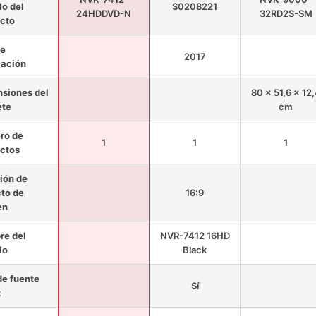
o del
S0208221
24HDDVD-N
32RD2S-SM
cto
de
2017
cación
siones del
80 x 51,6 x 12
ete
cm
ro de
1
1
1
ctos
ión de
to de
16:9
en
e del
NVR-7412 16HD
lo
Black
de fuente
Sí
z