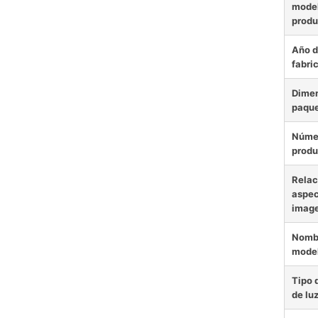
model
produ
Año 
fabri
Dimen
paqu
Núme
produ
Relac
aspec
imag
Nombr
mode
Tipo 
de lu