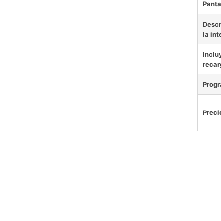
Panta
Descr
la int
Inclu
recar
Prog
Preci