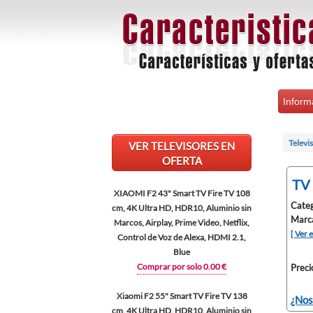
Inform
Televi
VER TELEVISORES EN
OFERTA
TV
XIAOMI F2 43" Smart TV Fire TV 108
Categ
cm, 4K Ultra HD, HDR10, Aluminio sin
Marca
Marcos, Airplay, Prime Video, Netflix,
[ Ver 
Control de Voz de Alexa, HDMI 2.1,
Blue
Comprar por solo 0.00 €
Preci
Xiaomi F2 55" Smart TV Fire TV 138
¿Nos
cm, 4K Ultra HD, HDR10, Aluminio sin