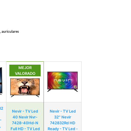
 auriculares
MEJOR
VALORADO
32
Nevir - TV Led
Nevir - TV Led
40 Nevir Nvr-
32'' Nevir
-
7428-40Hd-N
742832Rd HD
,
Full HD - TV Led
Ready - TV Led -