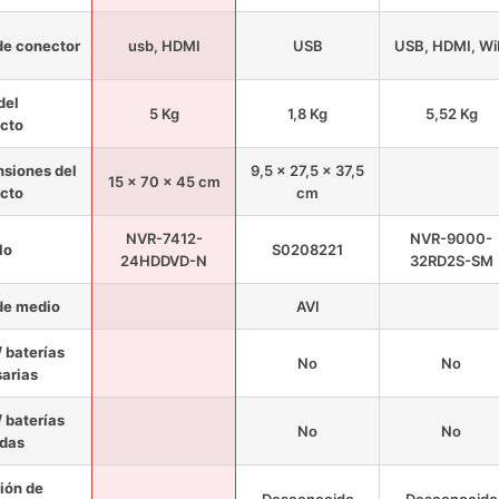
de conector
usb, HDMI
USB
USB, HDMI, Wi
del
5 Kg
1,8 Kg
5,52 Kg
cto
siones del
9,5 x 27,5 x 37,5
15 x 70 x 45 cm
cto
cm
NVR-7412-
NVR-9000-
lo
S0208221
24HDDVD-N
32RD2S-SM
de medio
AVI
/ baterías
No
No
arias
/ baterías
No
No
idas
ión de