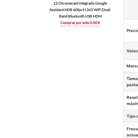
12 Chromecast Integrado Google
Assistant HDR 60fps H.265 WiFi Dual-
Band Bluetooth USB HDM
Comprar por solo 0.00 €
Preci
Valor
Marc
Tamañ
panta
Resol
máxi
Tipo 
Frecu
actua