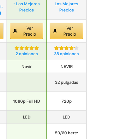
- Los Mejores
Los Mejores
i-
Precios
Precios
l
Ver
Ver
Precio
Precio
2 opiniones
38 opiniones
Nevir
NEVIR
32 pulgadas
1080p Full HD
720p
LED
LED
50/60 hertz