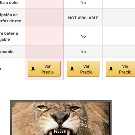
lla a color
No
ipción de
NOT AVAILABLE
erfaz de red
ye batería
No
gable
ramable
No
Ver
Ver
Ver
o
Precio
Precio
Precio