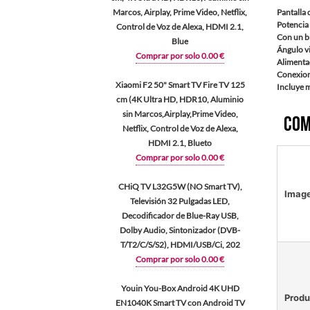
Marcos, Airplay, Prime Video, Netflix,
Pantalla 
Potencia
Control de Voz de Alexa, HDMI 2.1,
Con un br
Blue
Ángulo vi
Comprar por solo 0.00 €
Alimenta
Conexione
Xiaomi F2 50" Smart TV Fire TV 125
Incluye 
cm (4K Ultra HD, HDR10, Aluminio
sin Marcos,Airplay,Prime Video,
Com
Netflix, Control de Voz de Alexa,
HDMI 2.1, Blueto
Comprar por solo 0.00 €
CHiQ TV L32G5W (NO Smart TV),
Imag
Televisión 32 Pulgadas LED,
Decodificador de Blue-Ray USB,
Dolby Audio, Sintonizador (DVB-
T/T2/C/S/S2), HDMI/USB/Ci, 202
Comprar por solo 0.00 €
Youin You-Box Android 4K UHD
Produ
EN1040K Smart TV con Android TV