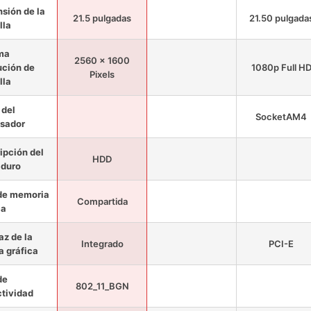
sión de la
21.5 pulgadas
21.50 pulgada
lla
ma
2560 x 1600
ución de
1080p Full H
Pixels
lla
del
SocketAM4
sador
ipción del
HDD
 duro
de memoria
Compartida
ca
az de la
Integrado
PCI-E
a gráfica
de
802_11_BGN
tividad