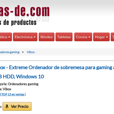
ática
Electrónica
Móviles
Tabletas
Cocina
Hogar
adores gaming
Vibox
ox - Extreme Ordenador de sobremesa para gaming
B HDD, Windows 10
oría: Ordenadores gaming
: Vibox
el TOP 15 en ventas ]
Ver Precio
o: