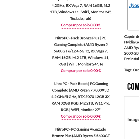
¿Nos
4.2GHz, RX Vega 7, RAM 16GB, M.2
1TB, Windows 11 | WiFi, Monitor 24",
Teclado, rató
Comprar por solo 0.00 €
Cupón de
NitroPC - Pack Bronze Plus | PC
Nvidia G
Gaming Completo (AMD Ryzen 5
AMD Ryz
5600GT 6/12 4.6GHz, RX Vega 7,
2000 GB 
RAM 16GB, M.2 1TB, Windows 11,
Pre inst
RGB | WiFi, Monitor 24", Te
Tags: Or
Comprar por solo 0.00 €
NitroPC - Pack Boost | PC Gaming
Com
Completo (AMD Ryzen 7 7800X3D
4.2 GHz/5 GHz, RTX 5070 12GB 3X,
RAM 32GB RGB, M2 2TB, W11 Pro,
RGB | WiFi, Monitor 27"
Comprar por solo 0.00 €
Imag
NitroPC - PC Gaming Avanzado
Bronze Plus (AMD Ryzen 5 5600GT