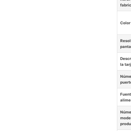
fabri
Color
Resol
panta
Descr
la tar
Núme
puert
Fuent
alime
Núme
model
produ