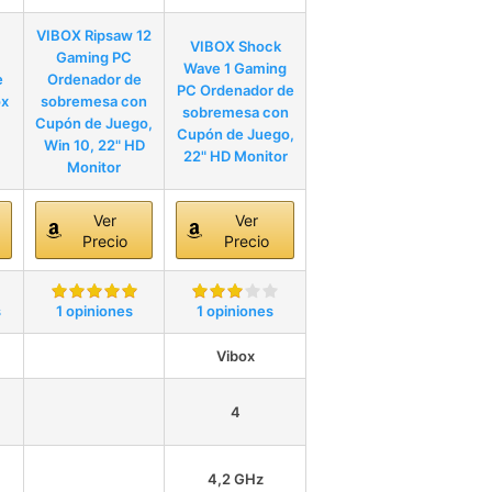
VIBOX Ripsaw 12
VIBOX Shock
Gaming PC
Wave 1 Gaming
e
Ordenador de
PC Ordenador de
ox
sobremesa con
sobremesa con
Cupón de Juego,
Cupón de Juego,
Win 10, 22" HD
22" HD Monitor
Monitor
Ver
Ver
Precio
Precio
s
1 opiniones
1 opiniones
Vibox
4
4,2 GHz