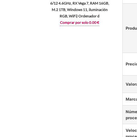
6/12 4.6GHz, RX Vega 7, RAM 16GB,
M.2 1TB, Windows 11, iluminación
RGB, WiFi) Ordenador d
Comprar por solo 0.00 €
Produ
Preci
Valor
Marc
Núme
proce
Veloc
proce