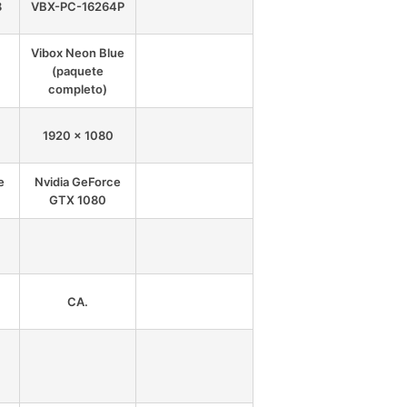
8
VBX-PC-16264P
Vibox Neon Blue
(paquete
completo)
1920 x 1080
e
Nvidia GeForce
GTX 1080
CA.