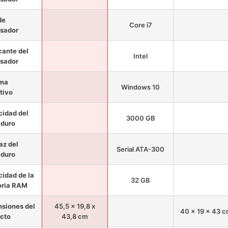
de
Core i7
sador
cante del
Intel
sador
ema
Windows 10
tivo
idad del
3000 GB
 duro
az del
Serial ATA-300
 duro
idad de la
32 GB
ria RAM
siones del
45,5 x 19,8 x
40 x 19 x 43 
cto
43,8 cm