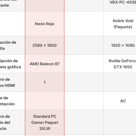
VBX-PC-493
cante
Kolink Void
Neón Rojo
(Paquete)
ución de
2560 x 1600
1920 x 1080
lla
ipción de
Nvidia GeForc
AMD Radeon R7
jeta gráfica
GTX 1650
ro de
1
os HDMI
e de
AC
ntación
ro de
Standard PC
o del
Gamer Paquet
cto
3XLW