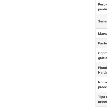
Peso 
produ
Serie
Marc
Facto
Copr
gráfi
Plata
Hard
Núme
proce
Tipo 
proce