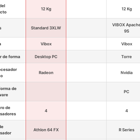
del
12 Kg
12 Kg
cto
VIBOX Apach
s
Standard 3XLW
9S
a
Vibox
Vibox
r de forma
Desktop PC
Torre
ocesador
Radeon
Nvidia
co
forma de
PC
ware
ro de
4
4
sadores
de
Athlon 64 FX
R Series
sador