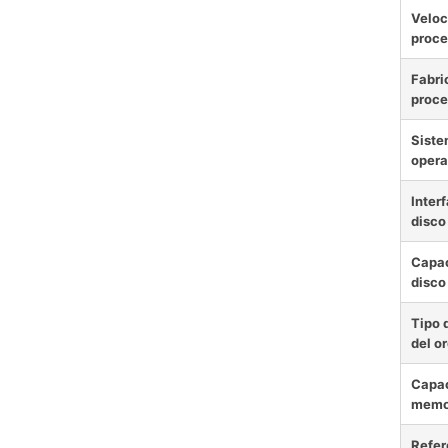
Veloc
proce
Fabri
proce
Sist
opera
Interf
disco
Capac
disco
Tipo 
del o
Capac
memo
Refer