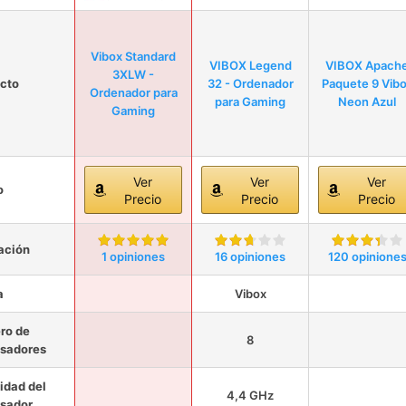
Vibox Standard
VIBOX Legend
VIBOX Apach
3XLW -
cto
32 - Ordenador
Paquete 9 Vib
Ordenador para
para Gaming
Neon Azul
Gaming
Ver
Ver
Ver
o
Precio
Precio
Precio
ación
1 opiniones
16 opiniones
120 opinione
a
Vibox
ro de
8
sadores
idad del
4,4 GHz
sador