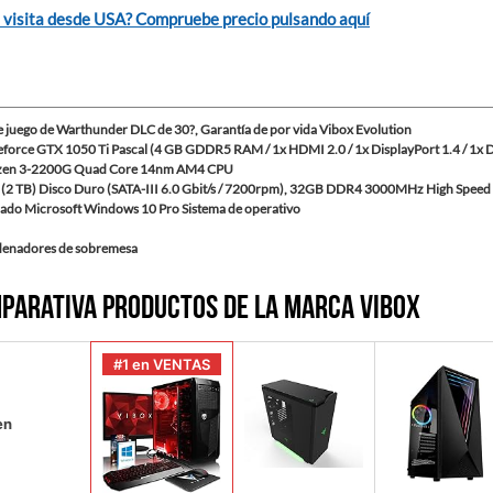
 visita desde USA? Compruebe precio pulsando aquí
 juego de Warthunder DLC de 30?, Garantía de por vida Vibox Evolution
eforce GTX 1050 Ti Pascal (4 GB GDDR5 RAM / 1x HDMI 2.0 / 1x DisplayPort 1.4 / 1x 
en 3-2200G Quad Core 14nm AM4 CPU
(2 TB) Disco Duro (SATA-III 6.0 Gbit/s / 7200rpm), 32GB DDR4 3000MHz High Spee
alado Microsoft Windows 10 Pro Sistema de operativo
denadores de sobremesa
parativa productos de la marca Vibox
#1 en VENTAS
en