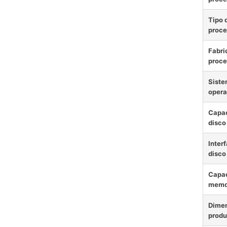
Tipo 
proce
Fabri
proce
Sist
opera
Capac
disco
Interf
disco
Capac
memo
Dimen
produ