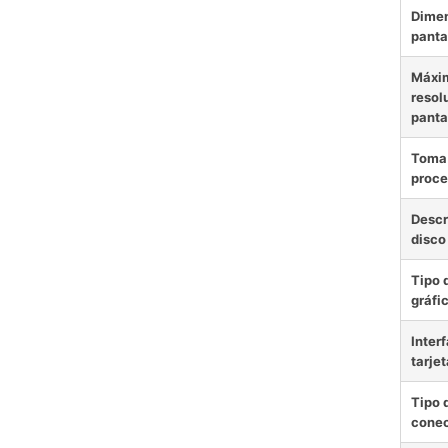
Dimen
panta
Máxi
resol
panta
Toma 
proce
Descr
disco
Tipo 
gráfi
Interf
tarjet
Tipo 
conec