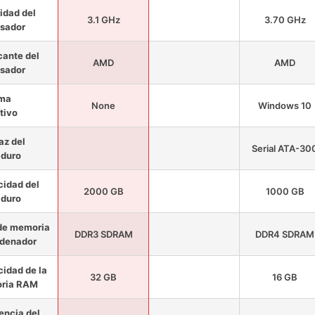
idad del
3.1 GHz
3.70 GHz
sador
cante del
AMD
AMD
sador
ema
None
Windows 10
tivo
az del
Serial ATA-30
 duro
idad del
2000 GB
1000 GB
 duro
de memoria
DDR3 SDRAM
DDR4 SDRAM
rdenador
idad de la
32 GB
16 GB
ria RAM
encia del