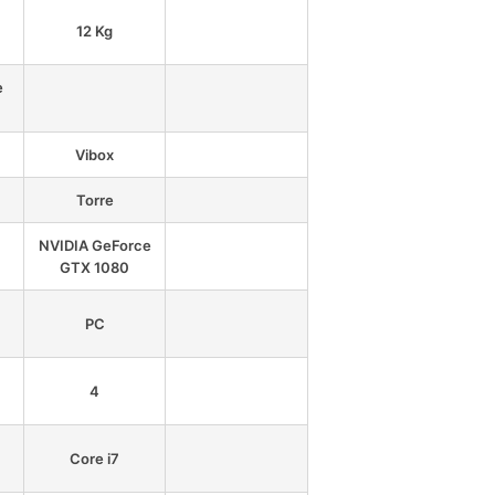
12 Kg
e
Vibox
Torre
NVIDIA GeForce
GTX 1080
PC
4
Core i7