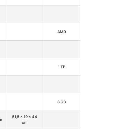
AMD
1 TB
8 GB
51,5 x 19 x 44
cm
cm