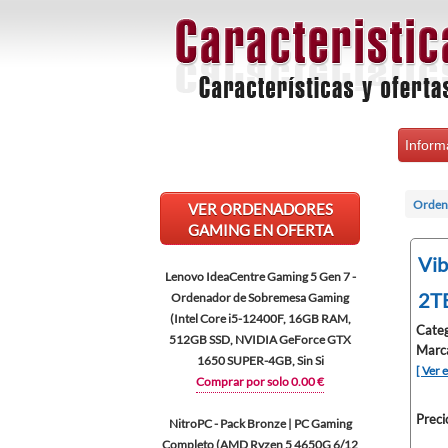
Inform
Orden
VER ORDENADORES
GAMING EN OFERTA
Vib
Lenovo IdeaCentre Gaming 5 Gen 7 -
2T
Ordenador de Sobremesa Gaming
(Intel Core i5-12400F, 16GB RAM,
Categ
512GB SSD, NVIDIA GeForce GTX
Marca
1650 SUPER-4GB, Sin Si
[ Ver 
Comprar por solo 0.00 €
Preci
NitroPC - Pack Bronze | PC Gaming
Completo (AMD Ryzen 5 4650G 6/12