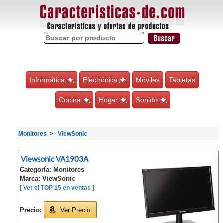
Informática
Electrónica
Móviles
Tabletas
Cocina
Hogar
Sonido
Monitores
ViewSonic
Viewsonic VA1903A
Categoría: Monitores
Marca: ViewSonic
[ Ver el TOP 15 en ventas ]
Precio:
Ver Precio