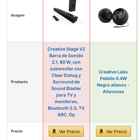
Imagen
Creative Stage V2
Barra de Sonido
2.1, 80 W, con
subwoofer con
Creative Labs
Clear Dialog y
Pebble 4.4W
Surround de
Producto
Negro altavoz -
Sound Blaster
Altavoces
para TV y
monitores,
Bluetooth 5.0, TV
ARC, Óp
Precio
Ver Precio
Ver Precio