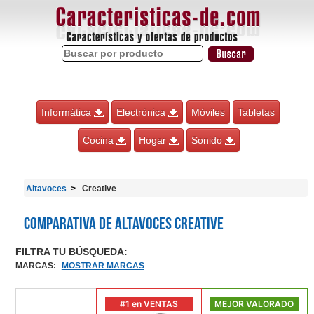
Informática
Electrónica
Móviles
Tabletas
Cocina
Hogar
Sonido
Altavoces
Creative
Comparativa de Altavoces Creative
FILTRA TU BÚSQUEDA:
MARCAS
:
MOSTRAR MARCAS
#1 en VENTAS
MEJOR VALORADO