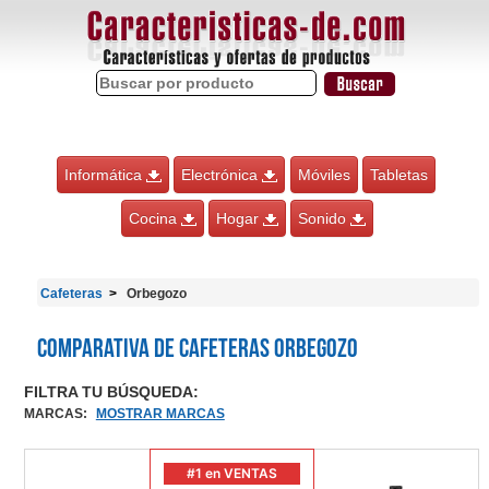
Informática
Electrónica
Móviles
Tabletas
Cocina
Hogar
Sonido
Cafeteras
Orbegozo
Comparativa de Cafeteras Orbegozo
FILTRA TU BÚSQUEDA:
MARCAS
:
MOSTRAR MARCAS
#1 en VENTAS