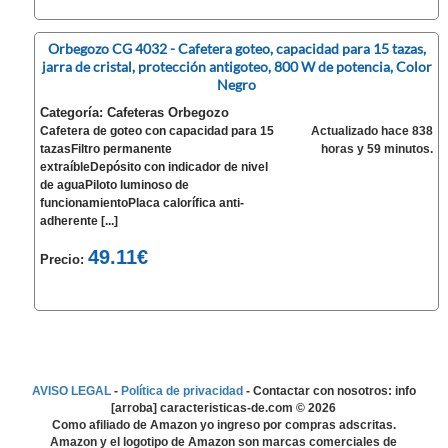
Orbegozo CG 4032 - Cafetera goteo, capacidad para 15 tazas,
jarra de cristal, protección antigoteo, 800 W de potencia, Color
Negro
Categoría: Cafeteras Orbegozo
Cafetera de goteo con capacidad para 15
Actualizado hace 838
tazasFiltro permanente
horas y 59 minutos.
extraíbleDepósito con indicador de nivel
de aguaPiloto luminoso de
funcionamientoPlaca calorífica anti-
adherente [...]
49.11€
Precio:
AVISO LEGAL
-
Política de privacidad
- Contactar con nosotros: info
[arroba] caracteristicas-de.com ©
2026
Como afiliado de Amazon yo ingreso por compras adscritas.
Amazon y el logotipo de Amazon son marcas comerciales de