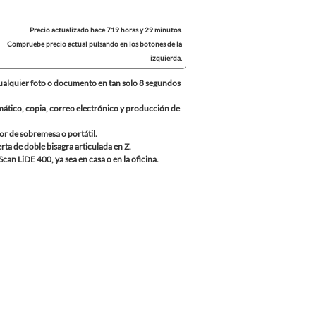
Precio actualizado hace 719 horas y 29 minutos.
Compruebe precio actual pulsando en los botones de la
izquierda.
cualquier foto o documento en tan solo 8 segundos
mático, copia, correo electrónico y producción de
or de sobremesa o portátil.
ta de doble bisagra articulada en Z.
can LiDE 400, ya sea en casa o en la oficina.