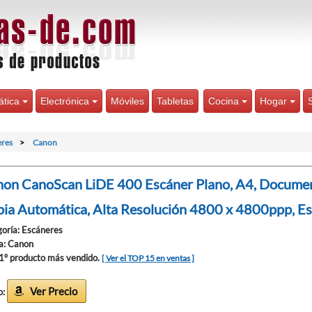
ática
Electrónica
Móviles
Tabletas
Cocina
Hogar
eres
Canon
on CanoScan LiDE 400 Escáner Plano, A4, Document
ia Automática, Alta Resolución 4800 x 4800ppp, Es
oría: Escáneres
a: Canon
 1º producto más vendido.
[ Ver el TOP 15 en ventas ]
Ver Precio
o: