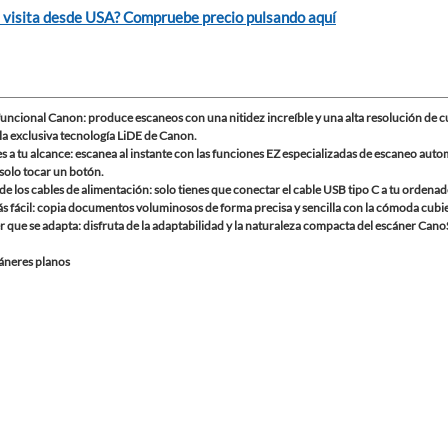
 visita desde USA? Compruebe precio pulsando aquí
uncional Canon: produce escaneos con una nitidez increíble y una alta resolución de 
 la exclusiva tecnología LiDE de Canon.
 a tu alcance: escanea al instante con las funciones EZ especializadas de escaneo auto
solo tocar un botón.
de los cables de alimentación: solo tienes que conectar el cable USB tipo C a tu ordenad
 fácil: copia documentos voluminosos de forma precisa y sencilla con la cómoda cubier
r que se adapta: disfruta de la adaptabilidad y la naturaleza compacta del escáner CanoS
cáneres planos