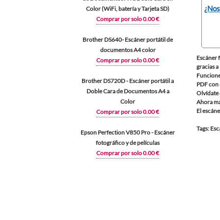
¿Nos
Color (WiFi, batería y Tarjeta SD)
Comprar por solo 0.00 €
Brother DS640- Escáner portátil de
documentos A4 color
Escáner f
Comprar por solo 0.00 €
gracias a
Funciones
Brother DS720D - Escáner portátil a
PDF con 
Doble Cara de Documentos A4 a
Olvídate 
Color
Ahora más
El escáne
Comprar por solo 0.00 €
Tags: Es
Epson Perfection V850 Pro - Escáner
fotográfico y de películas
Comprar por solo 0.00 €