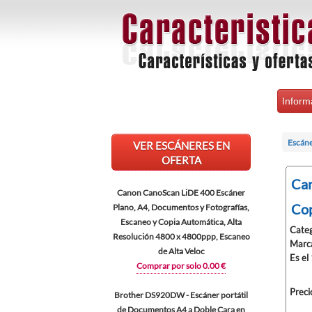
Inform
Escán
VER ESCÁNERES EN
OFERTA
Can
Canon CanoScan LiDE 400 Escáner
Cop
Plano, A4, Documentos y Fotografías,
Escaneo y Copia Automática, Alta
Categ
Resolución 4800 x 4800ppp, Escaneo
Marc
de Alta Veloc
Es el
Comprar por solo 0.00 €
Preci
Brother DS920DW - Escáner portátil
de Documentos A4 a Doble Cara en