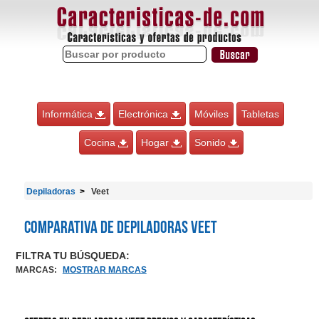
Informática
Electrónica
Móviles
Tabletas
Cocina
Hogar
Sonido
Depiladoras
Veet
Comparativa de Depiladoras Veet
FILTRA TU BÚSQUEDA:
MARCAS
:
MOSTRAR MARCAS