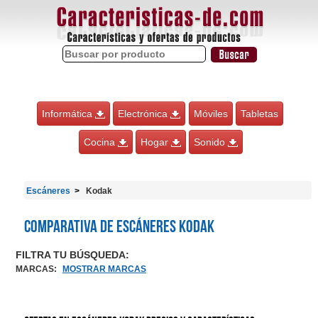
Informática
Electrónica
Móviles
Tabletas
Cocina
Hogar
Sonido
Escáneres
Kodak
Comparativa de Escáneres Kodak
FILTRA TU BÚSQUEDA:
MARCAS
:
MOSTRAR MARCAS