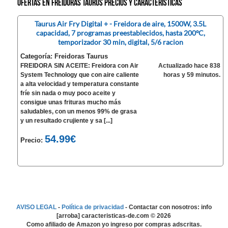
Ofertas en Freidoras Taurus precios y características
Taurus Air Fry Digital + - Freidora de aire, 1500W, 3.5L
capacidad, 7 programas preestablecidos, hasta 200ºC,
temporizador 30 min, digital, 5/6 racion
Categoría: Freidoras Taurus
FREIDORA SIN ACEITE: Freidora con Air
Actualizado hace 838
System Technology que con aire caliente
horas y 59 minutos.
a alta velocidad y temperatura constante
fríe sin nada o muy poco aceite y
consigue unas frituras mucho más
saludables, con un menos 99% de grasa
y un resultado crujiente y sa [...]
54.99€
Precio:
AVISO LEGAL
-
Política de privacidad
- Contactar con nosotros: info
[arroba] caracteristicas-de.com ©
2026
Como afiliado de Amazon yo ingreso por compras adscritas.