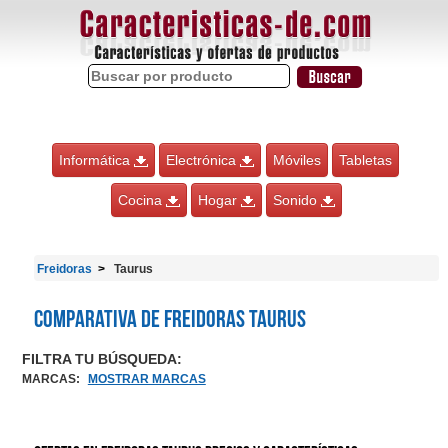
Informática
Electrónica
Móviles
Tabletas
Cocina
Hogar
Sonido
Freidoras
Taurus
Comparativa de Freidoras Taurus
FILTRA TU BÚSQUEDA:
MARCAS
:
MOSTRAR MARCAS