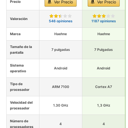
Precio
Ver Precio
Ver Precio
Valoración
546 opiniones
1187 opiniones
Marca
Haehne
Haehne
Tamaño de la
7 pulgadas
7 Pulgadas
pantalla
Sistema
Android
Android
operativo
Tipo de
ARM 7100
Cortex A7
procesador
Velocidad del
1.30 GHz
1,3 GHz
procesador
Número de
4
4
procesadores