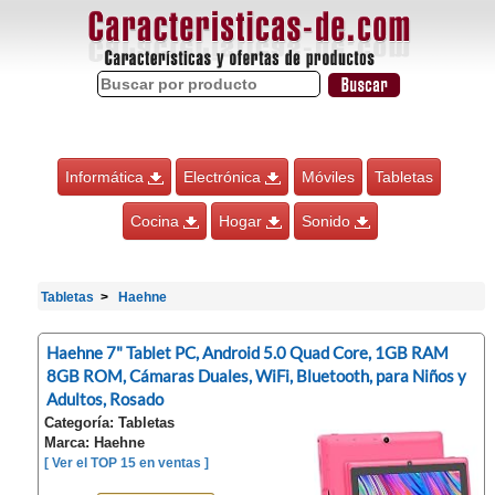
Informática
Electrónica
Móviles
Tabletas
Cocina
Hogar
Sonido
Tabletas
Haehne
Haehne 7" Tablet PC, Android 5.0 Quad Core, 1GB RAM
8GB ROM, Cámaras Duales, WiFi, Bluetooth, para Niños y
Adultos, Rosado
Categoría: Tabletas
Marca: Haehne
[ Ver el TOP 15 en ventas ]