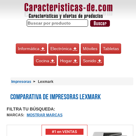
Informática
Electrónica
Móviles
Tabletas
Cocina
Hogar
Sonido
Impresoras
Lexmark
Comparativa de Impresoras Lexmark
FILTRA TU BÚSQUEDA:
MARCAS
:
MOSTRAR MARCAS
#1 en VENTAS