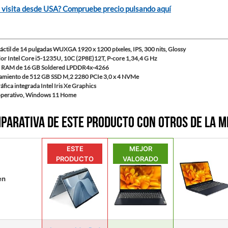
 visita desde USA? Compruebe precio pulsando aquí
táctil de 14 pulgadas WUXGA 1920 x 1200 píxeles, IPS, 300 nits, Glossy
or Intel Core i5-1235U, 10C (2P8E)12T, P-core 1,34,4 G Hz
 RAM de 16 GB Soldered LPDDR4x-4266
miento de 512 GB SSD M,2 2280 PCIe 3,0 x 4 NVMe
ráfica integrada Intel Iris Xe Graphics
operativo, Windows 11 Home
parativa de este producto con otros de la 
ESTE
MEJOR
PRODUCTO
VALORADO
en