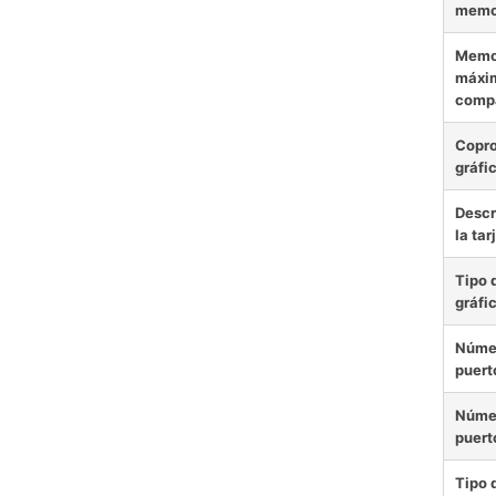
memo
Memo
máxi
compa
Copr
gráfi
Descr
la tar
Tipo 
gráfi
Núme
puert
Núme
puert
Tipo 