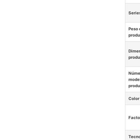
Serie
Peso 
produ
Dimen
produ
Núme
model
produ
Color
Facto
Tecno