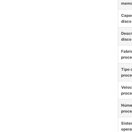
memo
Capac
disco
Descr
disco
Fabri
proce
Tipo 
proce
Veloc
proce
Núme
proce
Sist
opera