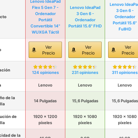
Lenovo IdeaPad
Lenovo IdeaPa
Flex 5 Gen 7 -
Lenovo IdeaPad
3 Gen 6 -
Ordenador
3 Gen 6 -
cto
Ordenador
Portátil
Ordenador
Portátil 15.6"
Convertible 14"
Portátil 15.6" FHD
FullHD
WUXGA Táctil
Ver
Ver
Ver
o
Precio
Precio
Precio
ación
124 opiniones
231 opiniones
311 opiniones
a
Lenovo
Lenovo
Lenovo
o de la
14 Pulgadas
15,6 Pulgadas
15,6 Pulgadas
lla
ución de
1920 x 1200
1920 x 1080
1920 x 1080
lla
píxeles
píxeles
píxeles
idad de la