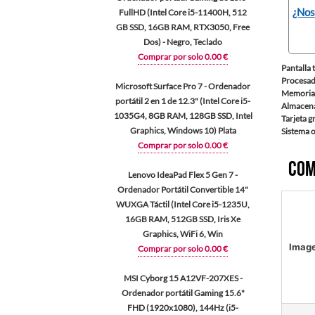
¿Nos
FullHD (Intel Core i5-11400H, 512
GB SSD, 16GB RAM, RTX3050, Free
Dos) - Negro, Teclado
Comprar por solo 0.00 €
Pantalla 
Procesad
Microsoft Surface Pro 7 - Ordenador
Memoria
portátil 2 en 1 de 12.3" (Intel Core i5-
Almacena
1035G4, 8GB RAM, 128GB SSD, Intel
Tarjeta g
Graphics, Windows 10) Plata
Sistema 
Comprar por solo 0.00 €
Com
Lenovo IdeaPad Flex 5 Gen 7 -
Ordenador Portátil Convertible 14"
WUXGA Táctil (Intel Core i5-1235U,
16GB RAM, 512GB SSD, Iris Xe
Graphics, WiFi 6, Win
Imag
Comprar por solo 0.00 €
MSI Cyborg 15 A12VF-207XES -
Ordenador portátil Gaming 15.6"
FHD (1920x1080), 144Hz (i5-