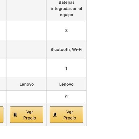
Baterías
integradas en el
equipo
3
Bluetooth, Wi-Fi
1
Lenovo
Lenovo
Sí
Ver
Ver
Precio
Precio