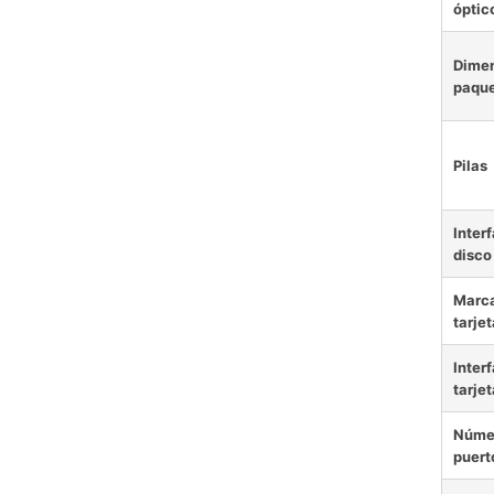
óptic
Dimen
paqu
Pilas
Interf
disco
Marca
tarjet
Interf
tarjet
Núme
puert