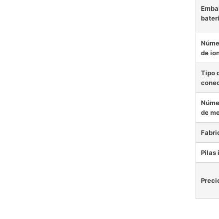
Embal
baterí
Númer
de ion
Tipo 
conec
Númer
de met
Fabri
Pilas
Preci