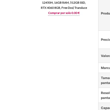
12450H, 16GB RAM, 512GB SSD,
RTX 4060 8GB, Free Dos) Transluce
Comprar por solo 0.00 €
Produ
Preci
Valor
Marc
Tamañ
panta
Resol
panta
Capac