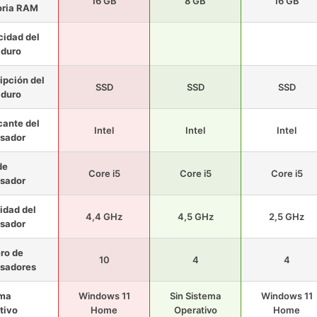
16 GB
8 GB
16 GB
ria RAM
idad del
 duro
ipción del
SSD
SSD
SSD
 duro
cante del
Intel
Intel
Intel
sador
de
Core i5
Core i5
Core i5
sador
idad del
4,4 GHz
4,5 GHz
2,5 GHz
sador
ro de
10
4
4
sadores
ema
Windows 11
Sin Sistema
Windows 11
tivo
Home
Operativo
Home