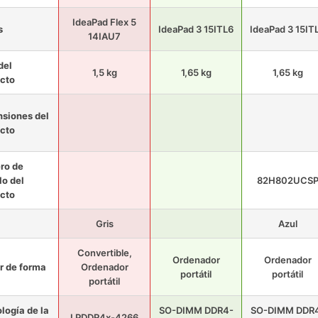
IdeaPad Flex 5
s
IdeaPad 3 15ITL6
IdeaPad 3 15IT
14IAU7
del
1,5 kg
1,65 kg
1,65 kg
cto
siones del
cto
ro de
o del
82H802UCS
cto
Gris
Azul
Convertible,
Ordenador
Ordenador
r de forma
Ordenador
portátil
portátil
portátil
logía de la
SO-DIMM DDR4-
SO-DIMM DDR
LPDDR4x-4266