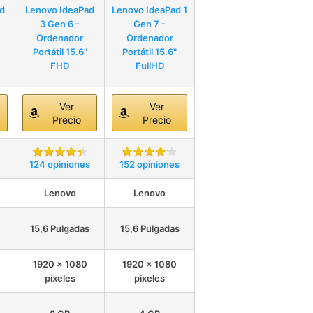
d
Lenovo IdeaPad
Lenovo IdeaPad 1
3 Gen 6 -
Gen 7 -
Ordenador
Ordenador
Portátil 15.6"
Portátil 15.6"
FHD
FullHD
Ver
Ver
Precio
Precio
124 opiniones
152 opiniones
Lenovo
Lenovo
15,6 Pulgadas
15,6 Pulgadas
1920 x 1080
1920 x 1080
píxeles
píxeles