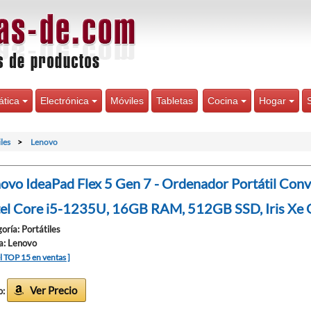
ática
Electrónica
Móviles
Tabletas
Cocina
Hogar
les
Lenovo
ovo IdeaPad Flex 5 Gen 7 - Ordenador Portátil Con
tel Core i5-1235U, 16GB RAM, 512GB SSD, Iris Xe G
oría: Portátiles
a: Lenovo
el TOP 15 en ventas ]
Ver Precio
o: