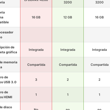
ria
3200
3200
ria
ma
16 GB
12 GB
16 GB
tible
ocesador
co
ipción de
Integrada
Integrada
Integrada
jeta gráfica
de memoria
Compartida
Compartida
Compartida
ca
ro de
3
2
2
os USB 3.0
ro de
1
1
1
os HDMI
de disco
No
no
no