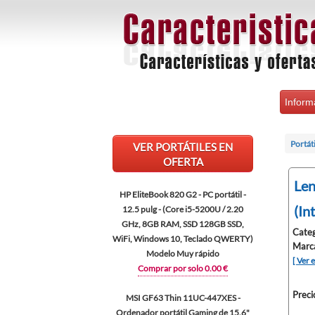
Inform
Portáti
VER PORTÁTILES EN
OFERTA
Len
HP EliteBook 820 G2 - PC portátil -
(In
12.5 pulg - (Core i5-5200U / 2.20
GHz, 8GB RAM, SSD 128GB SSD,
Categ
WiFi, Windows 10, Teclado QWERTY)
Marc
Modelo Muy rápido
[ Ver 
Comprar por solo 0.00 €
Preci
MSI GF63 Thin 11UC-447XES -
Ordenador portátil Gaming de 15.6"