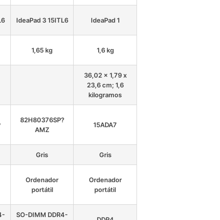
L6
IdeaPad 3 15ITL6
IdeaPad 1
1,65 kg
1,6 kg
36,02 x 1,79 x
23,6 cm; 1,6
kilogramos
82H80376SP?
P
15ADA7
AMZ
Gris
Gris
Ordenador
Ordenador
portátil
portátil
4-
SO-DIMM DDR4-
DDR4