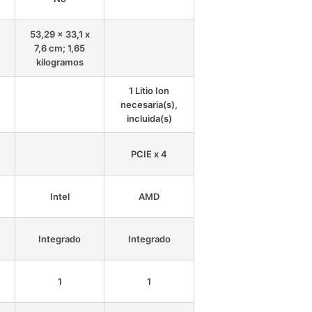
53,29 x 33,1 x
7,6 cm; 1,65
kilogramos
1 Litio Ion
necesaria(s),
incluida(s)
PCIE x 4
Intel
AMD
Integrado
Integrado
1
1