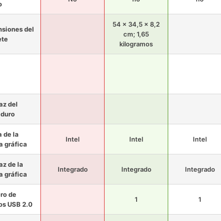
o
54 x 34,5 x 8,2
siones del
cm; 1,65
ete
kilogramos
az del
 duro
 de la
Intel
Intel
Intel
a gráfica
az de la
Integrado
Integrado
Integrado
a gráfica
ro de
1
1
os USB 2.0