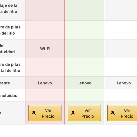
aje de la
a de litio
o de pilas
 de litio
de
Wi-Fi
tividad
o de pilas
al de litio
cante
Lenovo
Lenovo
Lenovo
 incluidas
Ver
Ver
Ver
o
Precio
Precio
Precio