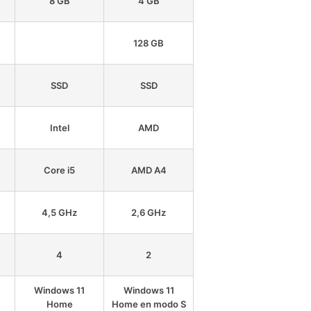
8 GB
4 GB
128 GB
SSD
SSD
Intel
AMD
Core i5
AMD A4
4,5 GHz
2,6 GHz
4
2
Windows 11
Windows 11
Home
Home en modo S