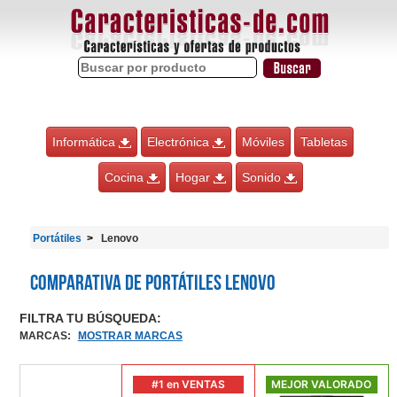
Informática
Electrónica
Móviles
Tabletas
Cocina
Hogar
Sonido
Portátiles
Lenovo
Comparativa de Portátiles Lenovo
FILTRA TU BÚSQUEDA:
MARCAS
:
MOSTRAR MARCAS
#1 en VENTAS
MEJOR VALORADO