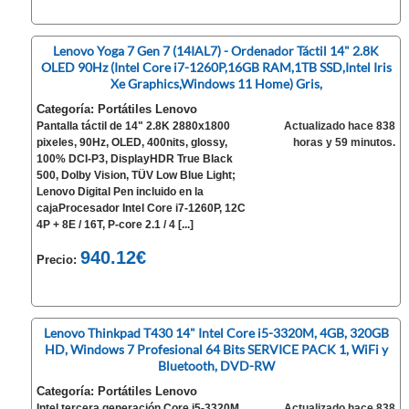
Lenovo Yoga 7 Gen 7 (14IAL7) - Ordenador Táctil 14" 2.8K
OLED 90Hz (Intel Core i7-1260P,16GB RAM,1TB SSD,Intel Iris
Xe Graphics,Windows 11 Home) Gris,
Categoría: Portátiles Lenovo
Pantalla táctil de 14" 2.8K 2880x1800
Actualizado hace 838
pixeles, 90Hz, OLED, 400nits, glossy,
horas y 59 minutos.
100% DCI-P3, DisplayHDR True Black
500, Dolby Vision, TÜV Low Blue Light;
Lenovo Digital Pen incluido en la
cajaProcesador Intel Core i7-1260P, 12C
4P + 8E / 16T, P-core 2.1 / 4 [...]
940.12€
Precio:
Lenovo Thinkpad T430 14" Intel Core i5-3320M, 4GB, 320GB
HD, Windows 7 Profesional 64 Bits SERVICE PACK 1, WiFi y
Bluetooth, DVD-RW
Categoría: Portátiles Lenovo
Intel tercera generación Core i5-3320M
Actualizado hace 838