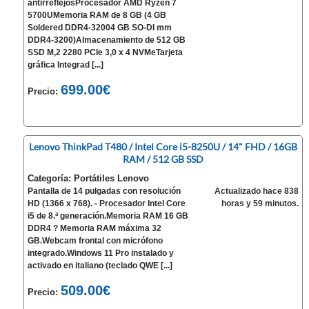
antirreflejosProcesador AMD Ryzen 7
5700UMemoria RAM de 8 GB (4 GB
Soldered DDR4-32004 GB SO-DI mm
DDR4-3200)Almacenamiento de 512 GB
SSD M,2 2280 PCIe 3,0 x 4 NVMeTarjeta
gráfica Integrad [...]
699.00€
Precio:
Lenovo ThinkPad T480 / Intel Core i5-8250U / 14" FHD / 16GB
RAM / 512 GB SSD
Categoría: Portátiles Lenovo
Pantalla de 14 pulgadas con resolución
Actualizado hace 838
HD (1366 x 768). - Procesador Intel Core
horas y 59 minutos.
i5 de 8.ª generación.Memoria RAM 16 GB
DDR4 ? Memoria RAM máxima 32
GB.Webcam frontal con micrófono
integrado.Windows 11 Pro instalado y
activado en italiano (teclado QWE [...]
509.00€
Precio: