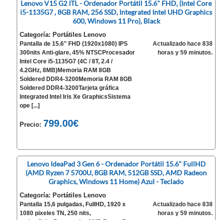
Lenovo V15 G2 ITL - Ordenador Portátil 15.6" FHD, (Intel Core
i5-1135G7 , 8GB RAM, 256 SSD, Integrated Intel UHD Graphics
600, Windows 11 Pro), Black
Categoría: Portátiles Lenovo
Pantalla de 15.6" FHD (1920x1080) IPS
Actualizado hace 838
300nits Anti-glare, 45% NTSCProcesador
horas y 59 minutos.
Intel Core i5-1135G7 (4C / 8T, 2.4 /
4.2GHz, 8MB)Memoria RAM 8GB
Soldered DDR4-3200Memoria RAM 8GB
Soldered DDR4-3200Tarjeta gráfica
Integrated Intel Iris Xe GraphicsSistema
ope [...]
799.00€
Precio:
Lenovo IdeaPad 3 Gen 6 - Ordenador Portátil 15.6" FullHD
(AMD Ryzen 7 5700U, 8GB RAM, 512GB SSD, AMD Radeon
Graphics, Windows 11 Home) Azul - Teclado
Categoría: Portátiles Lenovo
Pantalla 15,6 pulgadas, FullHD, 1920 x
Actualizado hace 838
1080 pixeles TN, 250 nits,
horas y 59 minutos.