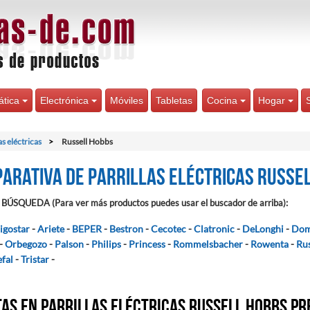
ática
Electrónica
Móviles
Tabletas
Cocina
Hogar
as eléctricas
Russell Hobbs
arativa de Parrillas eléctricas Russe
BÚSQUEDA (Para ver más productos puedes usar el buscador de arriba):
igostar
-
Ariete
-
BEPER
-
Bestron
-
Cecotec
-
Clatronic
-
DeLonghi
-
Do
-
Orbegozo
-
Palson
-
Philips
-
Princess
-
Rommelsbacher
-
Rowenta
-
Ru
efal
-
Tristar
-
as en Parrillas eléctricas Russell Hobbs pr