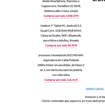
desde Smartphone, Espresso y
Cappuccino, Pantalla LCD Táctil,
Sistema Latte Crema, Limpie
Comprar por solo 1348.49 €
Haehne 7" Tablet PC, Android 5.0
Quad Core, 1GB RAM 8GB ROM,
Cámaras Duales, WiFi, Bluetooth,
para Niños y Adultos, Rosado
Comprar por solo 40.99 €
proscenic Novedad de 2021 P8 MAX
Aspiradora sin Cable Potente
20kPa,Motor sin escobillas, de Mano 2
en 1 con Varios Accesorios,batería
Ion-Litio extra
Comprar por solo 116.41 €
AVISO LEGAL
Amazon y el lo
Cierto contenido que aparece en esta web provi