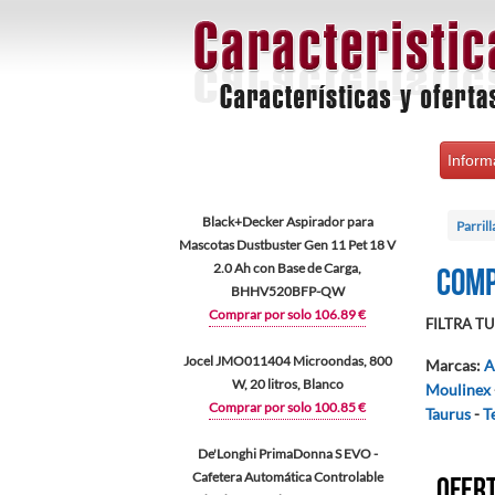
Inform
Black+Decker Aspirador para
Parrill
Mascotas Dustbuster Gen 11 Pet 18 V
2.0 Ah con Base de Carga,
Comp
BHHV520BFP-QW
Comprar por solo 106.89 €
FILTRA TU 
Jocel JMO011404 Microondas, 800
Marcas
:
A
W, 20 litros, Blanco
Moulinex
Comprar por solo 100.85 €
Taurus
-
T
De'Longhi PrimaDonna S EVO -
Cafetera Automática Controlable
Ofert