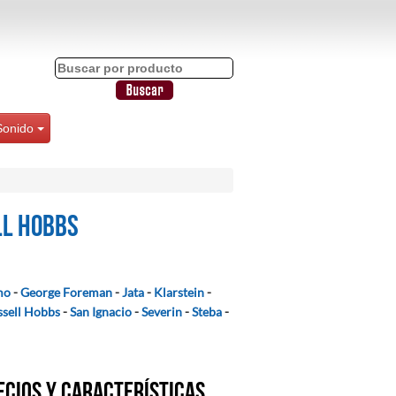
Sonido
ll Hobbs
mo
-
George Foreman
-
Jata
-
Klarstein
-
ssell Hobbs
-
San Ignacio
-
Severin
-
Steba
-
ecios y características