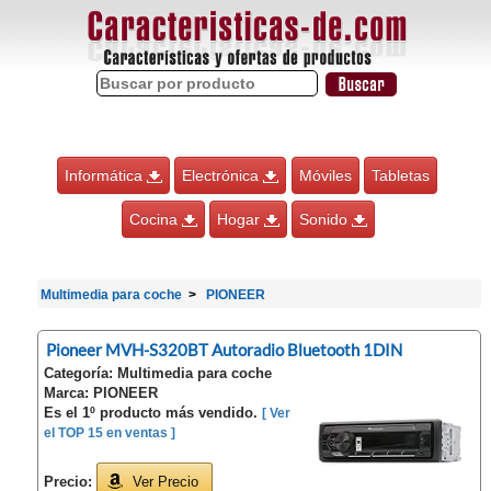
Informática
Electrónica
Móviles
Tabletas
Cocina
Hogar
Sonido
Multimedia para coche
PIONEER
Pioneer MVH-S320BT Autoradio Bluetooth 1DIN
Categoría: Multimedia para coche
Marca: PIONEER
Es el 1º producto más vendido.
[ Ver
el TOP 15 en ventas ]
Precio:
Ver Precio