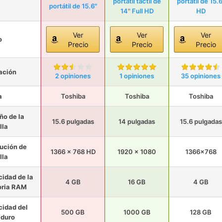
portátil táctil de
portátil de 15.6
portátil de 15.6"
14" Full HD
HD
Ver
Ver
Ver
o
Precio
Precio
Precio
ación
2 opiniones
1 opiniones
35 opiniones
a
Toshiba
Toshiba
Toshiba
o de la
15.6 pulgadas
14 pulgadas
15.6 pulgadas
lla
ución de
1366 x 768 HD
1920 x 1080
1366x768
lla
idad de la
4 GB
16 GB
4 GB
ria RAM
idad del
500 GB
1000 GB
128 GB
 duro