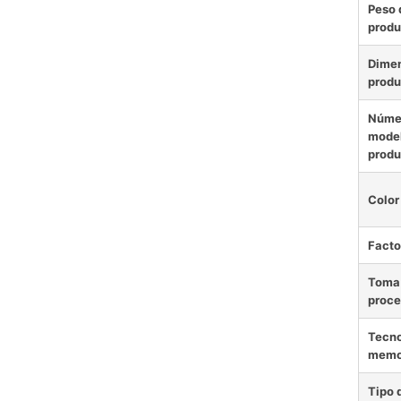
Peso 
produ
Dimen
produ
Núme
model
produ
Color
Facto
Toma 
proce
Tecno
memo
Tipo 