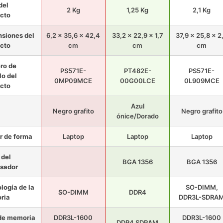
del
2 Kg
1,25 Kg
2,1 Kg
cto
siones del
6,2 x 35,6 x 42,4
33,2 x 22,9 x 1,7
37,9 x 25,8 x 2
cto
cm
cm
cm
ro de
PS571E-
PT482E-
PS571E-
o del
0MP09MCE
00G00LCE
0L909MCE
cto
Azul
Negro grafito
Negro grafito
ónice/Dorado
r de forma
Laptop
Laptop
Laptop
del
BGA 1356
BGA 1356
sador
logía de la
SO-DIMM,
SO-DIMM
DDR4
ria
DDR3L-SDRA
de memoria
DDR3L-1600
DDR3L-1600
DDR4 SDRAM