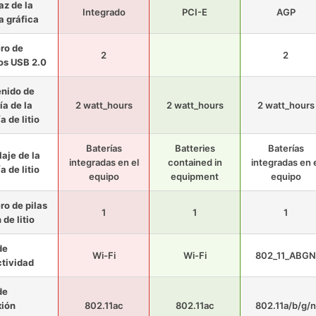
az de la
Integrado
PCI-E
AGP
a gráfica
ro de
2
2
os USB 2.0
nido de
ía de la
2 watt_hours
2 watt_hours
2 watt_hours
a de litio
Baterías
Batteries
Baterías
aje de la
integradas en el
contained in
integradas en 
a de litio
equipo
equipment
equipo
o de pilas
1
1
1
 de litio
de
Wi-Fi
Wi-Fi
802_11_ABGN
tividad
de
ión
802.11ac
802.11ac
802.11a/b/g/n