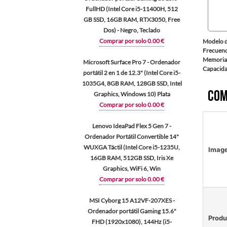
FullHD (Intel Core i5-11400H, 512
GB SSD, 16GB RAM, RTX3050, Free
Dos) - Negro, Teclado
Comprar por solo 0.00 €
Modelo d
Frecuenc
Memoria
Microsoft Surface Pro 7 - Ordenador
Capacida
portátil 2 en 1 de 12.3" (Intel Core i5-
1035G4, 8GB RAM, 128GB SSD, Intel
Com
Graphics, Windows 10) Plata
Comprar por solo 0.00 €
Lenovo IdeaPad Flex 5 Gen 7 -
Ordenador Portátil Convertible 14"
WUXGA Táctil (Intel Core i5-1235U,
Imag
16GB RAM, 512GB SSD, Iris Xe
Graphics, WiFi 6, Win
Comprar por solo 0.00 €
MSI Cyborg 15 A12VF-207XES -
Ordenador portátil Gaming 15.6"
Produ
FHD (1920x1080), 144Hz (i5-