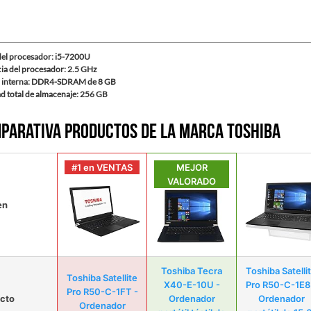
el procesador: i5-7200U
ia del procesador: 2.5 GHz
 interna: DDR4-SDRAM de 8 GB
d total de almacenaje: 256 GB
parativa productos de la marca Toshiba
#1 en VENTAS
MEJOR
VALORADO
en
Toshiba Tecra
Toshiba Satelli
Toshiba Satellite
X40-E-10U -
Pro R50-C-1E8
Pro R50-C-1FT -
cto
Ordenador
Ordenador
Ordenador