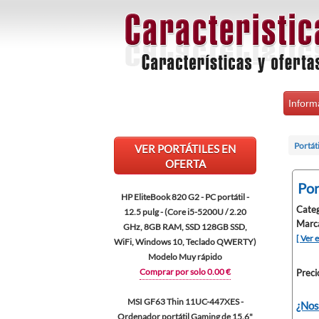
Inform
Portáti
VER PORTÁTILES EN
OFERTA
Por
HP EliteBook 820 G2 - PC portátil -
Categ
12.5 pulg - (Core i5-5200U / 2.20
Marca
GHz, 8GB RAM, SSD 128GB SSD,
[ Ver 
WiFi, Windows 10, Teclado QWERTY)
Modelo Muy rápido
Comprar por solo 0.00 €
Preci
MSI GF63 Thin 11UC-447XES -
¿Nos
Ordenador portátil Gaming de 15.6"