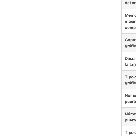
del o
Memo
máxi
compa
Copr
gráfi
Descr
la tar
Tipo 
gráfi
Núme
puert
Núme
puert
Tipo 