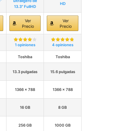
"
ultraligero de
HD
13.3" FullHD
Ver
Ver
Precio
Precio
1 opiniones
4 opiniones
Toshiba
Toshiba
13.3 pulgadas
15.6 pulgadas
1366 x 788
1366 x 788
16 GB
8 GB
256 GB
1000 GB