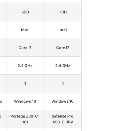
SDD
HDD
Intel
Intel
Core i7
Core i7
2.4 GHz
2.4 GHz
1
4
o
Windows 10
Windows 10
0-
Portege Z30-C-
Satellite Pro
161
A50-C-1RV