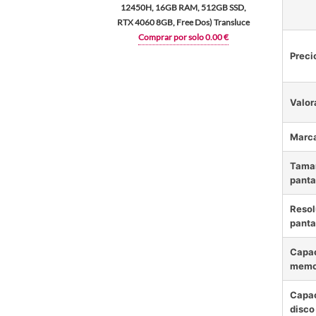
12450H, 16GB RAM, 512GB SSD,
RTX 4060 8GB, Free Dos) Transluce
Comprar por solo 0.00 €
Preci
Valor
Marc
Tamañ
panta
Resol
panta
Capac
memo
Capac
disco