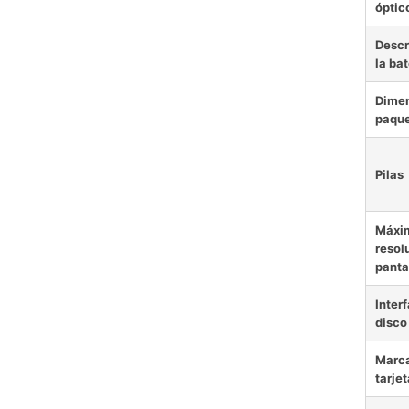
óptic
Descr
la bat
Dimen
paqu
Pilas
Máxi
resol
panta
Interf
disco
Marca
tarjet