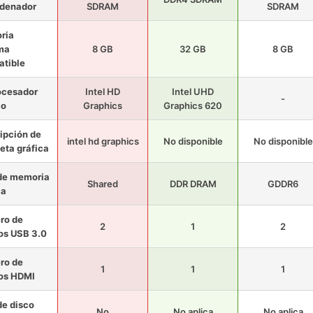
rdenador
SDRAM
SDRAM
ria
ma
8 GB
32 GB
8 GB
tible
ocesador
Intel HD
Intel UHD
-
co
Graphics
Graphics 620
ipción de
intel hd graphics
No disponible
No disponible
jeta gráfica
de memoria
Shared
DDR DRAM
GDDR6
ca
ro de
2
1
2
os USB 3.0
ro de
1
1
1
os HDMI
de disco
No
No aplica
No aplica