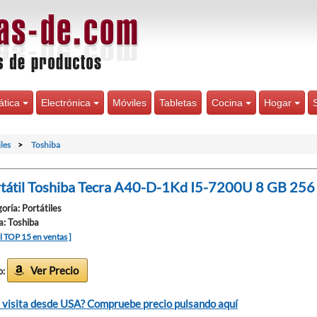
ática
Electrónica
Móviles
Tabletas
Cocina
Hogar
les
Toshiba
tátil Toshiba Tecra A40-D-1Kd I5-7200U 8 GB 256
oría: Portátiles
: Toshiba
el TOP 15 en ventas ]
Ver Precio
o:
 visita desde USA? Compruebe precio pulsando aquí