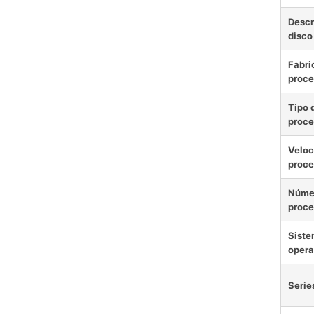
Descr
disco
Fabri
proce
Tipo 
proce
Veloc
proce
Núme
proce
Sist
opera
Serie