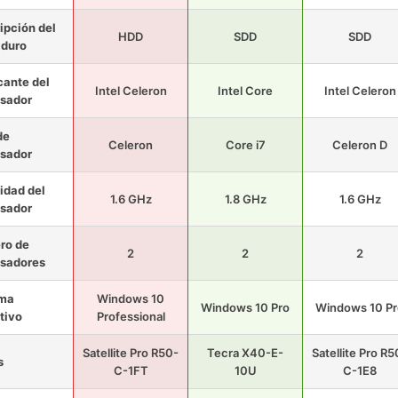
ipción del
HDD
SDD
SDD
 duro
cante del
Intel Celeron
Intel Core
Intel Celeron
sador
de
Celeron
Core i7
Celeron D
sador
idad del
1.6 GHz
1.8 GHz
1.6 GHz
sador
ro de
2
2
2
sadores
ema
Windows 10
Windows 10 Pro
Windows 10 Pr
tivo
Professional
Satellite Pro R50-
Tecra X40-E-
Satellite Pro R5
s
C-1FT
10U
C-1E8