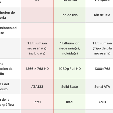
o
ipción de
Ión de litio
Ión de litio
ería
siones del
ete
1 Lithium ion
1 Lithium ion
1 Lithium ion
necesaria(s),
necesaria(s),
(Tipo de pila
incluida(s)
incluida(s)
necesaria)
ma
ución de
1366 x 768 HD
1080p Full HD
1366x768
lla
az del
ATA133
Solid State
Serial ATA
 duro
 de la
Intel
Intel
AMD
a gráfica