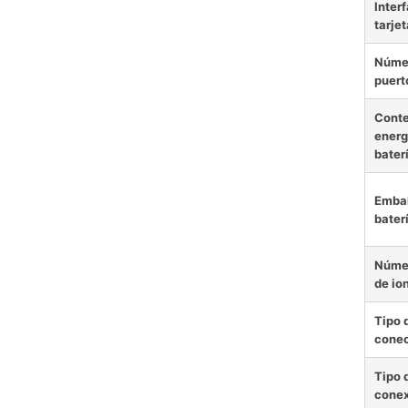
Interf
tarjet
Núme
puert
Conte
energ
baterí
Embal
baterí
Númer
de ion
Tipo 
conec
Tipo 
conex