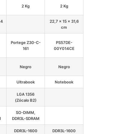
2 Kg
2 Kg
,4
22,7 x 15 x 31,6
cm
Portege Z30-C-
PS57DE-
161
00Y014CE
Negro
Negro
Ultrabook
Notebook
LGA 1356
(Zócalo B2)
SO-DIMM,
M
DDR3L-SDRAM
DDR3L-1600
DDR3L-1600