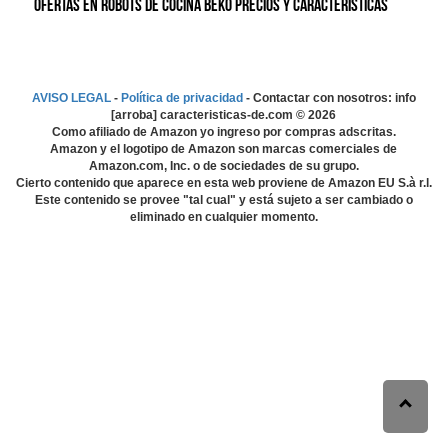
Ofertas en Robots de cocina Beko precios y características
AVISO LEGAL
-
Política de privacidad
- Contactar con nosotros: info
[arroba] caracteristicas-de.com ©
2026
Como afiliado de Amazon yo ingreso por compras adscritas.
Amazon y el logotipo de Amazon son marcas comerciales de
Amazon.com, Inc. o de sociedades de su grupo.
Cierto contenido que aparece en esta web proviene de Amazon EU S.à r.l.
Este contenido se provee "tal cual" y está sujeto a ser cambiado o
eliminado en cualquier momento.