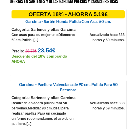
Ofertas en Sartenes y ollas Garcima precios y características
OFERTA 18% - AHORRA 5.19€
Garcima - Sartén Honda Pulida Con Asas 50 cm.
Categoría: Sartenes y ollas Garcima
Con asas para su mejor uso.Diámetro:
Actualizado hace 838
50cm.Pulida. [...]
horas y 59 minutos.
23.54€
Precio:
28.73€
→
Descuento del 18% comprando
AHORA
Garcima - Paellera Valenciana de 90 cm. Pulida Para 50
Personas
Categoría: Sartenes y ollas Garcima
Realizada en acero pulido.Para 50
Actualizado hace 838
personas.Medida: 90 cm.Ideal para
horas y 59 minutos.
realizar paellas.Para un cocinado
uniforme recomendamos el uso de un
paellero. [...]