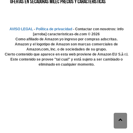
Ofertas en Secadoras MILEC precios y características
AVISO LEGAL
-
Política de privacidad
- Contactar con nosotros: info
[arroba] caracteristicas-de.com ©
2026
Como afiliado de Amazon yo ingreso por compras adscritas.
Amazon y el logotipo de Amazon son marcas comerciales de
Amazon.com, Inc. o de sociedades de su grupo.
Cierto contenido que aparece en esta web proviene de Amazon EU S.à r.l.
Este contenido se provee "tal cual" y está sujeto a ser cambiado o
eliminado en cualquier momento.