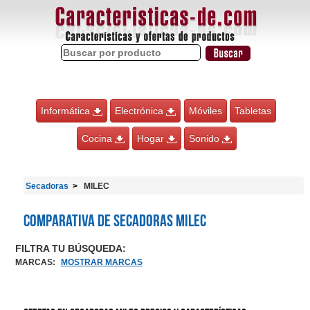
Informática
Electrónica
Móviles
Tabletas
Cocina
Hogar
Sonido
Secadoras
MILEC
Comparativa de Secadoras MILEC
FILTRA TU BÚSQUEDA:
MARCAS
:
MOSTRAR MARCAS