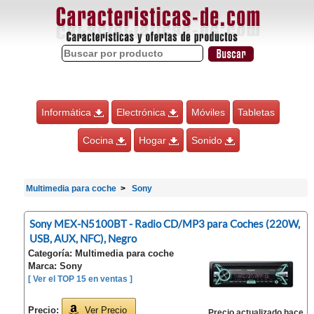
Informática
Electrónica
Móviles
Tabletas
Cocina
Hogar
Sonido
Multimedia para coche
Sony
Sony MEX-N5100BT - Radio CD/MP3 para Coches (220W,
USB, AUX, NFC), Negro
Categoría: Multimedia para coche
Marca: Sony
[ Ver el TOP 15 en ventas ]
Precio:
Ver Precio
Precio actualizado hace