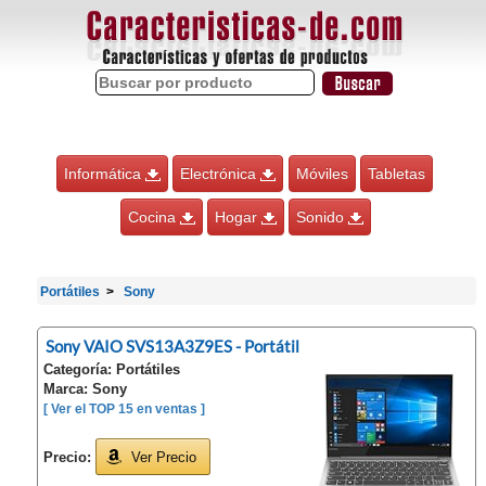
Informática
Electrónica
Móviles
Tabletas
Cocina
Hogar
Sonido
Portátiles
Sony
Sony VAIO SVS13A3Z9ES - Portátil
Categoría: Portátiles
Marca: Sony
[ Ver el TOP 15 en ventas ]
Precio:
Ver Precio