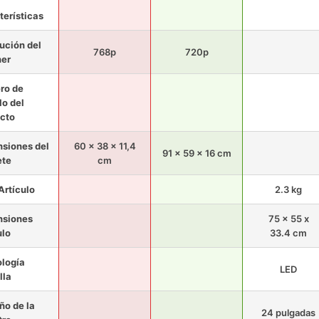
terísticas
ución del
768p
720p
ner
ro de
o del
cto
siones del
60 x 38 x 11,4
91 x 59 x 16 cm
ete
cm
Artículo
2.3 kg
nsiones
75 x 55 x
ulo
33.4 cm
logía
LED
lla
o de la
24 pulgadas