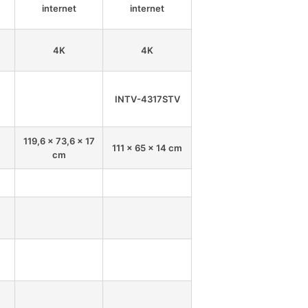
internet
internet
4K
4K
INTV-4317STV
119,6 x 73,6 x 17
111 x 65 x 14 cm
cm