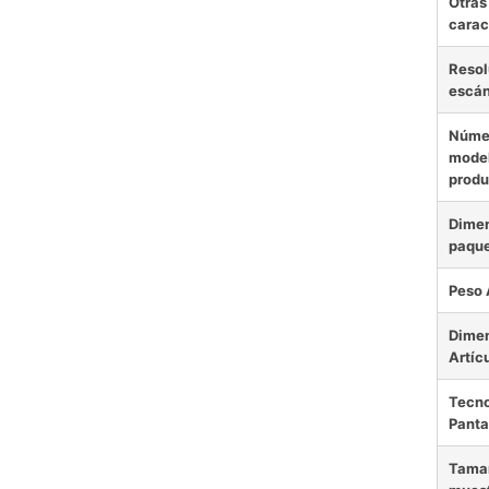
Otras
carac
Resol
escá
Núme
model
produ
Dimen
paqu
Peso 
Dime
Artíc
Tecno
Panta
Tamañ