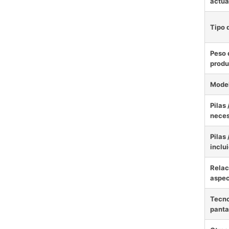
actua
Tipo 
Peso 
produ
Mode
Pilas 
neces
Pilas 
inclu
Relac
aspe
Tecno
panta