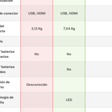
lización
de conector
USB, HDMI
USB, HDMI
del
3,12 Kg
7,04 Kg
cto
lo
/ baterías
No
No
arias
/ baterías
No
idas
ión de
Desconocido
cto
logía de
LED
lla