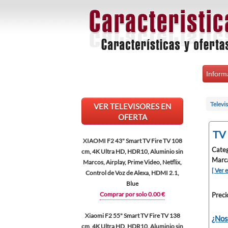
Inform
Televi
VER TELEVISORES EN
OFERTA
TV
XIAOMI F2 43" Smart TV Fire TV 108
Categ
cm, 4K Ultra HD, HDR10, Aluminio sin
Marc
Marcos, Airplay, Prime Video, Netflix,
[ Ver 
Control de Voz de Alexa, HDMI 2.1,
Blue
Comprar por solo 0.00 €
Preci
Xiaomi F2 55" Smart TV Fire TV 138
¿Nos
cm, 4K Ultra HD, HDR10, Aluminio sin