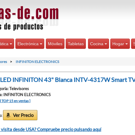
ática
Electrónica
Móviles
Tabletas
Cocina
Hogar
sores
INFINITON ELECTRONICS
 LED INFINITON 43" Blanca INTV-4317W Smart TV
oría: Televisores
a: INFINITON ELECTRONICS
el TOP 15 en ventas ]
Ver Precio
o:
 visita desde USA? Compruebe precio pulsando aquí