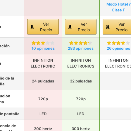
Modo Hotel ?
Clase F
Ver
Ver
Ver
o
Precio
Precio
Precio
ación
10 opiniones
283 opiniones
26 opiniones
INFINITON
INFINITON
INFINITON
a
ELECTRONIC
ELECTRONICS
ELECTRONIC
o de la
24 pulgadas
32 pulgadas
lla
ución
720p
720p
ma
de pantalla
LED
LED
encia de
200 hertz
300 hertz