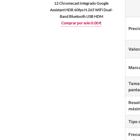
12 Chromecast Integrado Google
Assistant HDR 60fps H.265 WiFi Dual-
Band Bluetooth USB HDM
Comprar por solo 0.00 €
Preci
Valor
Marc
Tamañ
panta
Resol
máxi
Tipo 
Frecu