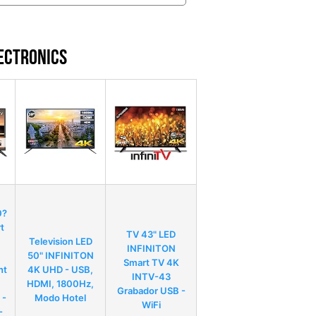
ECTRONICS
0?
t
TV 43" LED
Television LED
INFINITON
50" INFINITON
Smart TV 4K
nt
4K UHD - USB,
INTV-43
HDMI, 1800Hz,
Grabador USB -
 -
Modo Hotel
WiFi
-