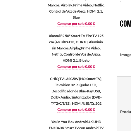
Marcos, Airplay, Prime Video, Netflix,
Control de Voz de Alexa, HDMI 2.1,
Blue
Com
Comprar por solo 0.00 €
Xiaomi F2 50" Smart TV Fire TV 125
cm (4K Ultra HD, HDR10, Aluminio
sin Marcos,Airplay,Prime Video,
Netflix, Control de Voz de Alexa,
Imag
HDMI 2.1, Blueto
Comprar por solo 0.00 €
CHiQ TV L32G5W (NO Smart TV),
Televisión 32 Pulgadas LED,
Decodificador de Blue-Ray USB,
Dolby Audio, Sintonizador (DVB-
T/T2/C/S/S2), HDMI/USB/Ci, 202
Comprar por solo 0.00 €
Produ
Youin You-Box Android 4K UHD
EN1040K Smart TV con Android TV