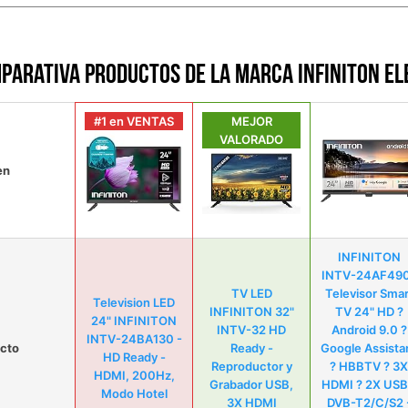
parativa productos de la marca INFINITON EL
#1 en VENTAS
MEJOR
VALORADO
en
INFINITON
INTV-24AF49
TV LED
Televisor Smar
Television LED
INFINITON 32"
TV 24" HD ?
24" INFINITON
INTV-32 HD
Android 9.0 ?
INTV-24BA130 -
cto
Ready -
Google Assista
HD Ready -
Reproductor y
? HBBTV ? 3X
HDMI, 200Hz,
Grabador USB,
HDMI ? 2X USB
Modo Hotel
3X HDMI
DVB-T2/C/S2 