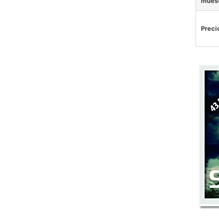
mues
Preci