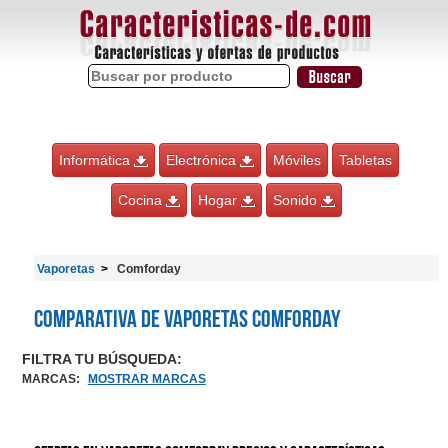
Informática
Electrónica
Móviles
Tabletas
Cocina
Hogar
Sonido
Vaporetas
Comforday
Comparativa de Vaporetas Comforday
FILTRA TU BÚSQUEDA:
MARCAS
:
MOSTRAR MARCAS