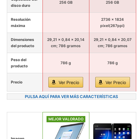
256 GB
256 GB
disco duro
Resolución
2736 x 1824
máxima
pixel(267ppi)
Dimensiones
29,21 x 0,84 x 20,14
29,21 x 0,84 x 20,07
del producto
cm; 786 gramos
cm; 786 gramos
Peso del
786 g
786 g
producto
Precio
Ver Precio
Ver Precio
PULSA AQUÍ PARA VER MÁS CARACTERÍSTICAS
MEJOR VALORADO
Imagen