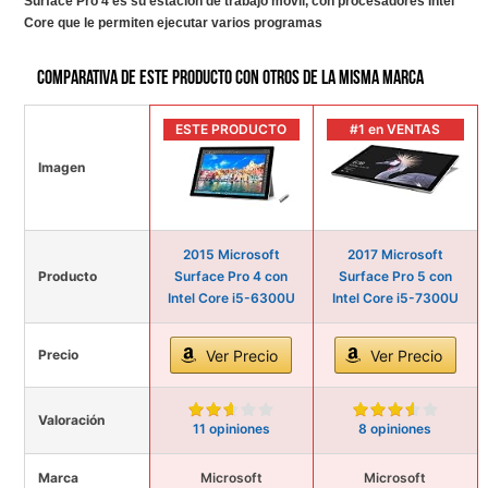
Surface Pro 4 es su estación de trabajo móvil, con procesadores Intel
Core que le permiten ejecutar varios programas
Comparativa de este producto con otros de la misma marca
ESTE PRODUCTO
#1 en VENTAS
Imagen
2015 Microsoft
2017 Microsoft
Producto
Surface Pro 4 con
Surface Pro 5 con
Intel Core i5-6300U
Intel Core i5-7300U
Precio
Ver Precio
Ver Precio
Valoración
11 opiniones
8 opiniones
Marca
Microsoft
Microsoft