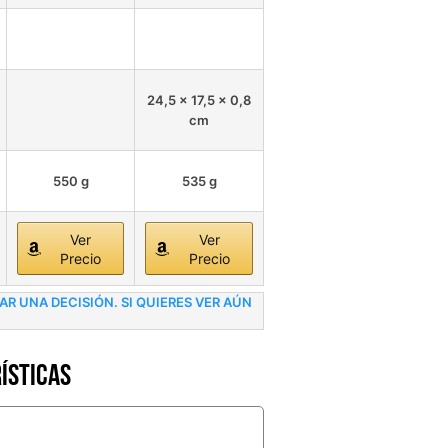
24,5 x 17,5 x 0,8
cm
550 g
535 g
Ver
Ver
Precio
Precio
 UNA DECISIÓN. SI QUIERES VER AÚN
ísticas