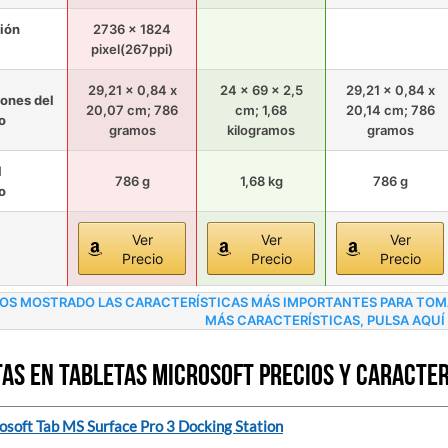
ión
2736 x 1824
pixel(267ppi)
29,21 x 0,84 x
24 x 69 x 2,5
29,21 x 0,84 x
ones del
20,07 cm; 786
cm; 1,68
20,14 cm; 786
o
gramos
kilogramos
gramos
l
786 g
1,68 kg
786 g
o
Ver
Ver
Ver
Precio
Precio
Precio
OS MOSTRADO LAS CARACTERÍSTICAS MÁS IMPORTANTES PARA TOMAR
MÁS CARACTERÍSTICAS, PULSA AQUÍ
as en Tabletas Microsoft precios y caracter
osoft Tab MS Surface Pro 3 Docking Station