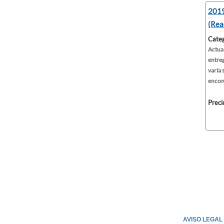
2019
(Rea
Categ
Actua
entreg
varía 
encont
Preci
AVISO LEGAL