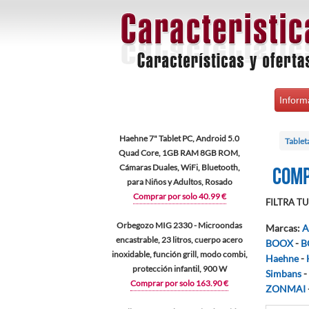
Inform
Haehne 7" Tablet PC, Android 5.0
Tablet
Quad Core, 1GB RAM 8GB ROM,
Cámaras Duales, WiFi, Bluetooth,
Comp
para Niños y Adultos, Rosado
Comprar por solo 40.99 €
FILTRA TU 
Orbegozo MIG 2330 - Microondas
Marcas
:
A
encastrable, 23 litros, cuerpo acero
BOOX
-
B
inoxidable, función grill, modo combi,
Haehne
-
protección infantil, 900 W
Simbans
-
Comprar por solo 163.90 €
ZONMAI