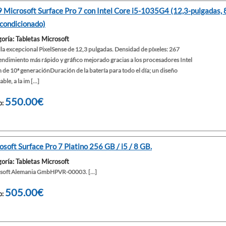
 Microsoft Surface Pro 7 con Intel Core i5-1035G4 (12,3-pulgadas
condicionado)
oría: Tabletas Microsoft
la excepcional PixelSense de 12,3 pulgadas. Densidad de píxeles: 267
ndimiento más rápido y gráfico mejorado gracias a los procesadores Intel
de 10ª generaciónDuración de la batería para todo el día; un diseño
ble, a la im [...]
550.00€
o:
osoft Surface Pro 7 Platino 256 GB / i5 / 8 GB.
oría: Tabletas Microsoft
soft Alemania GmbHPVR-00003. [...]
505.00€
o: