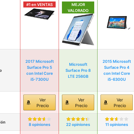
#1 en VENTAS
MEJOR
VALORADO
2017 Microsoft
2015 Microsoft
Microsoft
Surface Pro 5
Surface Pro 4
o
Surface Pro 8
con Intel Core
con Intel Core
LTE 256GB
i5-7300U
i5-6300U
Ver
Ver
Ver
Precio
Precio
Precio
ión
8 opiniones
22 opiniones
11 opiniones