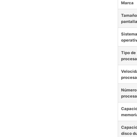
Marca
Tamaño 
pantall
Sistem
operati
Tipo de
procesa
Velocid
procesa
Número
procesa
Capacid
memori
Capacid
disco d