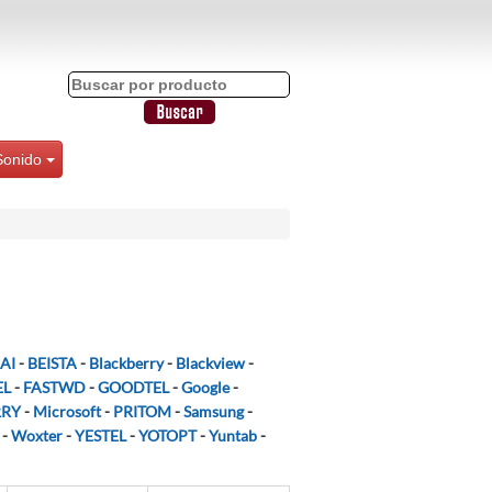
Sonido
AI
-
BEISTA
-
Blackberry
-
Blackview
-
EL
-
FASTWD
-
GOODTEL
-
Google
-
RRY
-
Microsoft
-
PRITOM
-
Samsung
-
-
Woxter
-
YESTEL
-
YOTOPT
-
Yuntab
-