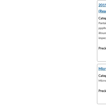
2019
(Rea
Categ
Pantal
pppRe
iRnum 
impeca
Preci
Micr
Categ
Micro
Preci