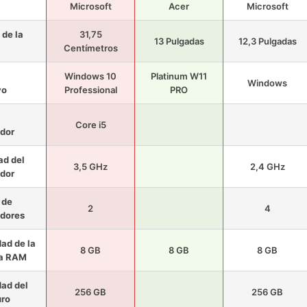
Microsoft
Acer
Microsoft
de la
31,75
13 Pulgadas
12,3 Pulgadas
a
Centímetros
a
Windows 10
Platinum W11
Windows
vo
Professional
PRO
Core i5
dor
ad del
3,5 GHz
2,4 GHz
dor
 de
2
4
dores
ad de la
8 GB
8 GB
8 GB
a RAM
ad del
256 GB
256 GB
uro