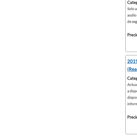
Categ
Solo a
audio
de seg
Preci
2019
(Rea
Categ
Actual
a disp
dispos
inform
Preci