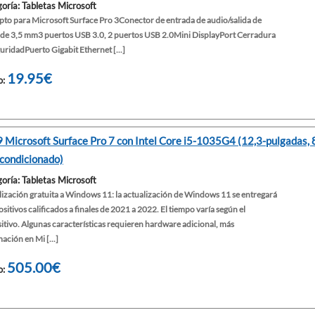
oría: Tabletas Microsoft
pto para Microsoft Surface Pro 3Conector de entrada de audio/salida de
 de 3,5 mm3 puertos USB 3.0, 2 puertos USB 2.0Mini DisplayPort Cerradura
uridadPuerto Gigabit Ethernet [...]
19.95€
o:
 Microsoft Surface Pro 7 con Intel Core i5-1035G4 (12,3-pulgadas
condicionado)
oría: Tabletas Microsoft
ización gratuita a Windows 11: la actualización de Windows 11 se entregará
ositivos calificados a finales de 2021 a 2022. El tiempo varía según el
itivo. Algunas características requieren hardware adicional, más
ación en Mi [...]
505.00€
o: