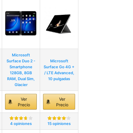
Microsoft
Surface Duo 2 -
Microsoft
Smartphone
Surface Go 4G +
128GB, 8GB
/ LTE Advanced,
RAM, Dual Sim,
10 pulgadas
Glacier
Ver
Ver
Precio
Precio
4 opiniones
15 opiniones