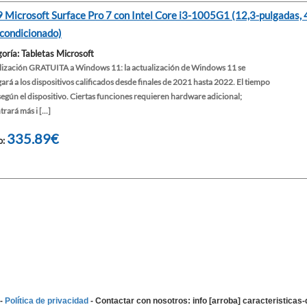
 Microsoft Surface Pro 7 con Intel Core i3-1005G1 (12,3-pulgadas
condicionado)
oría: Tabletas Microsoft
lización GRATUITA a Windows 11: la actualización de Windows 11 se
ará a los dispositivos calificados desde finales de 2021 hasta 2022. El tiempo
según el dispositivo. Ciertas funciones requieren hardware adicional;
rará más i [...]
335.89€
o:
-
Política de privacidad
- Contactar con nosotros: info [arroba] caracteristica