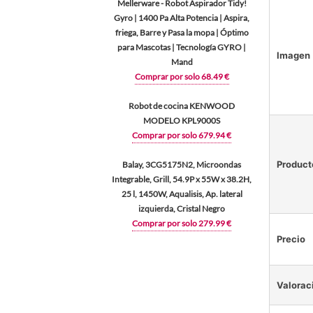
Mellerware - Robot Aspirador Tidy!
Gyro | 1400 Pa Alta Potencia | Aspira,
friega, Barre y Pasa la mopa | Óptimo
para Mascotas | Tecnología GYRO |
Imagen
Mand
Comprar por solo 68.49 €
Robot de cocina KENWOOD
MODELO KPL9000S
Comprar por solo 679.94 €
Product
Balay, 3CG5175N2, Microondas
Integrable, Grill, 54.9P x 55W x 38.2H,
25 l, 1450W, Aqualisis, Ap. lateral
izquierda, Cristal Negro
Comprar por solo 279.99 €
Precio
Valorac