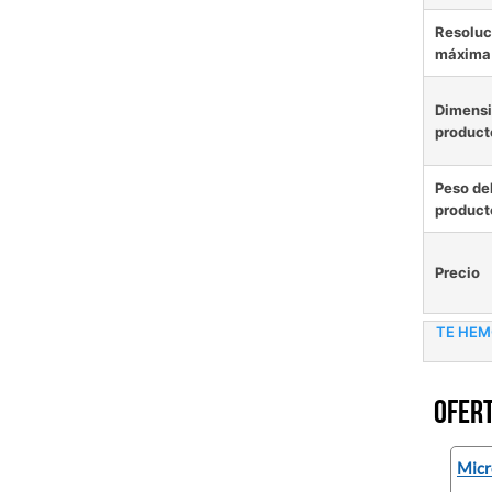
Resoluc
máxima
Dimensi
product
Peso de
product
Precio
TE HEM
Ofert
Micr