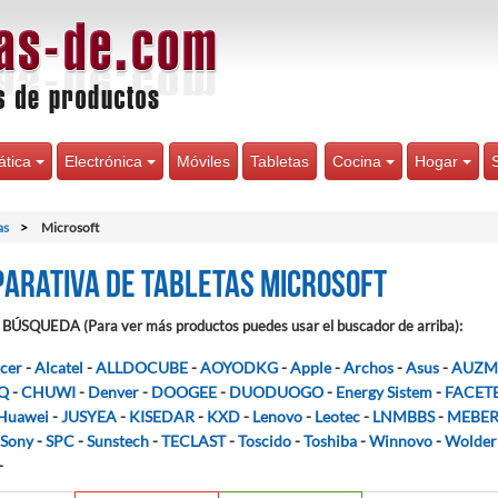
ática
Electrónica
Móviles
Tabletas
Cocina
Hogar
as
Microsoft
arativa de Tabletas Microsoft
BÚSQUEDA (Para ver más productos puedes usar el buscador de arriba):
cer
-
Alcatel
-
ALLDOCUBE
-
AOYODKG
-
Apple
-
Archos
-
Asus
-
AUZM
Q
-
CHUWI
-
Denver
-
DOOGEE
-
DUODUOGO
-
Energy Sistem
-
FACET
Huawei
-
JUSYEA
-
KISEDAR
-
KXD
-
Lenovo
-
Leotec
-
LNMBBS
-
MEBE
Sony
-
SPC
-
Sunstech
-
TECLAST
-
Toscido
-
Toshiba
-
Winnovo
-
Wolder
-