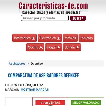
Informática
Electrónica
Móviles
Tabletas
Cocina
Hogar
Sonido
Aspiradores
Deenkee
Comparativa de Aspiradores Deenkee
FILTRA TU BÚSQUEDA:
MARCAS
:
MOSTRAR MARCAS
#1 en VENTAS
MEJOR VALORADO