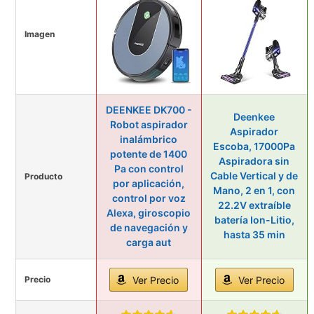
Imagen
DEENKEE DK700 -
Deenkee
Robot aspirador
Aspirador
inalámbrico
Escoba, 17000Pa
potente de 1400
Aspiradora sin
Pa con control
Cable Vertical y de
Producto
por aplicación,
Mano, 2 en 1, con
control por voz
22.2V extraíble
Alexa, giroscopio
batería Ion-Litio,
de navegación y
hasta 35 min
carga aut
Precio
Ver Precio
Ver Precio