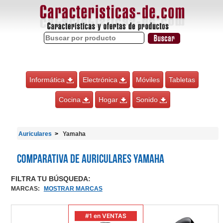
Informática
Electrónica
Móviles
Tabletas
Cocina
Hogar
Sonido
Auriculares
Yamaha
Comparativa de Auriculares Yamaha
FILTRA TU BÚSQUEDA:
MARCAS
:
MOSTRAR MARCAS
#1 en VENTAS