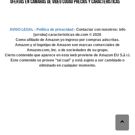
Ofertas en Cámaras de video COOAU precios y características
AVISO LEGAL
-
Política de privacidad
- Contactar con nosotros: info
[arroba] caracteristicas-de.com ©
2026
Como afiliado de Amazon yo ingreso por compras adscritas.
Amazon y el logotipo de Amazon son marcas comerciales de
Amazon.com, Inc. o de sociedades de su grupo.
Cierto contenido que aparece en esta web proviene de Amazon EU S.à r.l.
Este contenido se provee "tal cual" y está sujeto a ser cambiado o
eliminado en cualquier momento.