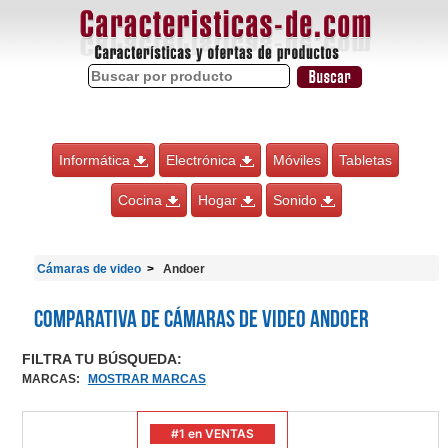
Informática
Electrónica
Móviles
Tabletas
Cocina
Hogar
Sonido
Cámaras de video
Andoer
Comparativa de Cámaras de video Andoer
FILTRA TU BÚSQUEDA:
MARCAS
:
MOSTRAR MARCAS
#1 en VENTAS