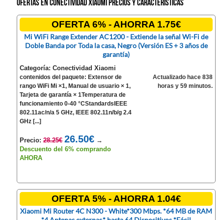
Ofertas en Conectividad Xiaomi precios y características
OFERTA 6% - AHORRA 1.75€
Mi WiFi Range Extender AC1200 - Extiende la señal Wi-Fi de
Doble Banda por Toda la casa, Negro (Versión ES + 3 años de
garantía)
Categoría: Conectividad Xiaomi
contenidos del paquete: Extensor de
Actualizado hace 838
rango WiFi Mi ×1, Manual de usuario × 1,
horas y 59 minutos.
Tarjeta de garantía × 1Temperatura de
funcionamiento 0-40 °CStandardsIEEE
802.11ac/n/a 5 GHz, IEEE 802.11n/b/g 2.4
GHz [...]
26.50€
Precio:
28.25€
→
Descuento del 6% comprando
AHORA
OFERTA 5% - AHORRA 1.04€
Xiaomi Mi Router 4C N300 - White*300 Mbps. *64 MB de RAM
*4 Antenas externas.* hasta 64 Dispositivos *Fácil