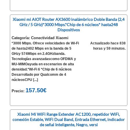
Xiaomi mi AIOT Router AX3600 inalámbrico Doble Banda (2,4
GHz / 5 GHz)*3000 Mbps.*Chip de 6 núcleos* hasta248
Dispositivos
Categoría: Conectividad Xiaomi
*3000 Mbps. Ofrece velocidades de Wi-Fi
Actualizado hace 838
de hasta2402 Mbps en la banda de 5
horas y 59 minutos.
GHzy 574Mbps en 2.4GHzbanda.
Tecnologías avanzadascomo OFDMA y
MU-MIMOayuda en escenarios de alta
densidad.*Wi-Fi 6 *Chip de 6 núcleos
Desarrollado por Qualcomm de 4
núcleosCPU [...]
157.50€
Precio:
Xiaomi Mi WiFi Range Extender AC1200, repetidor WiFi,
conexión Estable, WiFi Dual Band, Entrada Ethernet, indicador
de señal Inteligente, Negro, versi