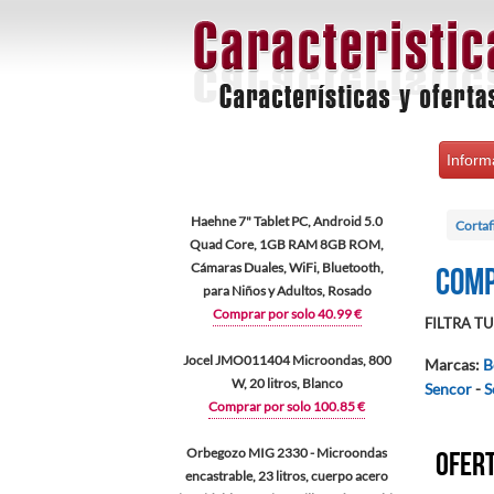
Inform
Haehne 7" Tablet PC, Android 5.0
Corta
Quad Core, 1GB RAM 8GB ROM,
Cámaras Duales, WiFi, Bluetooth,
Comp
para Niños y Adultos, Rosado
Comprar por solo 40.99 €
FILTRA TU 
Jocel JMO011404 Microondas, 800
Marcas
:
B
W, 20 litros, Blanco
Sencor
-
S
Comprar por solo 100.85 €
Orbegozo MIG 2330 - Microondas
Ofert
encastrable, 23 litros, cuerpo acero