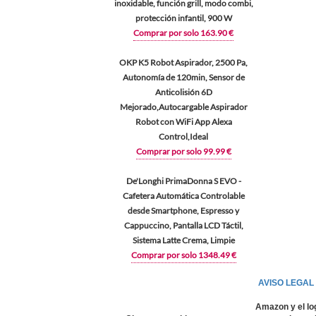
inoxidable, función grill, modo combi,
protección infantil, 900 W
Comprar por solo 163.90 €
OKP K5 Robot Aspirador, 2500 Pa,
Autonomía de 120min, Sensor de
Anticolisión 6D
Mejorado,Autocargable Aspirador
Robot con WiFi App Alexa
Control,Ideal
Comprar por solo 99.99 €
De'Longhi PrimaDonna S EVO -
Cafetera Automática Controlable
desde Smartphone, Espresso y
Cappuccino, Pantalla LCD Táctil,
Sistema Latte Crema, Limpie
Comprar por solo 1348.49 €
AVISO LEGAL
Amazon y el lo