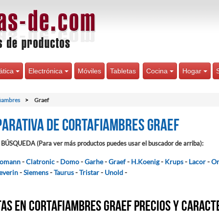
ática
Electrónica
Móviles
Tabletas
Cocina
Hogar
fiambres
Graef
arativa de Cortafiambres Graef
BÚSQUEDA (Para ver más productos puedes usar el buscador de arriba):
omann
-
Clatronic
-
Domo
-
Garhe
-
Graef
-
H.Koenig
-
Krups
-
Lacor
-
Or
everin
-
Siemens
-
Taurus
-
Tristar
-
Unold
-
as en Cortafiambres Graef precios y caract