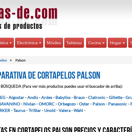
ática
Electrónica
Móviles
Tabletas
Cocina
Hogar
elos
Palson
arativa de Cortapelos Palson
BÚSQUEDA (Para ver más productos puedes usar el buscador de arriba):
EG
-
Aigostar
-
Andis
-
Ardes
-
Babyliss
-
Braun
-
Clatronic
-
Gillette
-
Gru
NAVANINO
-
Nivlan
-
OMORC
-
Orbegozo
-
Oster
-
Palson
-
Panasonic
-
RKER
-
Taurus
-
TriStar
-
Unold
-
Valera
-
Wahl
-
as en Cortapelos Palson precios y caracter