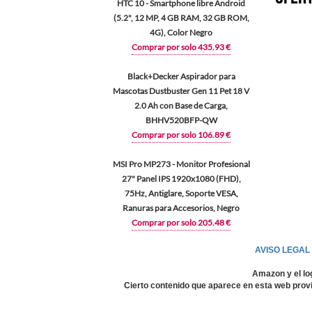
HTC 10 - Smartphone libre Android
(5.2", 12 MP, 4 GB RAM, 32 GB ROM,
4G), Color Negro
Comprar por solo 435.93 €
Black+Decker Aspirador para
Mascotas Dustbuster Gen 11 Pet 18 V
2.0 Ah con Base de Carga,
BHHV520BFP-QW
Comprar por solo 106.89 €
MSI Pro MP273 - Monitor Profesional
27" Panel IPS 1920x1080 (FHD),
75Hz, Antiglare, Soporte VESA,
Ranuras para Accesorios, Negro
Comprar por solo 205.48 €
AVISO LEGAL
Amazon y el lo
Cierto contenido que aparece en esta web provi