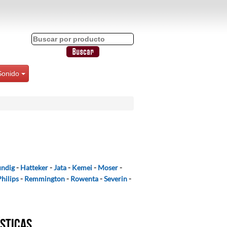
Sonido
ndig
-
Hatteker
-
Jata
-
Kemei
-
Moser
-
Philips
-
Remmington
-
Rowenta
-
Severin
-
ísticas