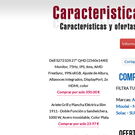
Inform
Dell S2721DS 27" QHD (2560x1440)
Cortap
Monitor, 75Hz, IPS, 4ms, AMD
FreeSync, 99% sRGB, Ajuste de Altura,
Comp
Altavoces Integrados, DisplayPort, 2x
HDMI, color
FILTRA TU 
Comprar por solo 350.00 €
Marcas
:
A
Ariete Grill y Plancha Eléctrica Slim
Moulei
-
1911 - Doble Función y Sandwichera,
Solac
-
SU
1000 W, Acero Inoxidable, Color Plata
Comprar por solo 23.97 €
Ofert