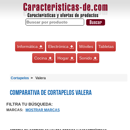
Informática
Electrónica
Móviles
Tabletas
Cocina
Hogar
Sonido
Cortapelos
Valera
Comparativa de Cortapelos Valera
FILTRA TU BÚSQUEDA:
MARCAS
:
MOSTRAR MARCAS