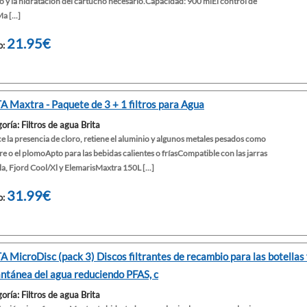
 y la hidratación del cartucho necesario.Capacidad: 900 mlEl control de
a [...]
21.95€
o:
A Maxtra - Paquete de 3 + 1 filtros para Agua
oría: Filtros de agua Brita
 la presencia de cloro, retiene el aluminio y algunos metales pesados como
re o el plomoApto para las bebidas calientes o fríasCompatible con las jarras
a, Fjord Cool/Xl y ElemarisMaxtra 150L [...]
31.99€
o:
A MicroDisc (pack 3) Discos filtrantes de recambio para las botellas f
antánea del agua reduciendo PFAS, c
oría: Filtros de agua Brita