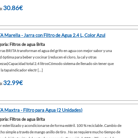
30.86€
o:
A Marella - Jarra con Filtro de Agua 2.4 L, Color Azul
oría: Filtros de agua Brita
rras BRITA transforman el agua del grifo en agua con mejor sabor y una
d óptima para beber y cocinar (reducen el cloro, la cal y otras
ezas)Capacidad total 2.4 litrosCómodo sistema de llenado sin tener que
 la tapaIndicador electr [...]
32.99€
o:
A Maxtra - Filtro para Agua (2 Unidades)
oría: Filtros de agua Brita
r esterilizado y acondicionarse de forma estéril. 100 % reciclable .Cambio de
ho simple a través de mango anillo de tiro . No se requiere mucho tiempo de