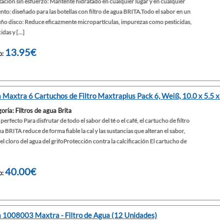
ación sin esfuerzo: Mantente hidratado en cualquier lugar y en cualquier
o: diseñado para las botellas con filtro de agua BRITA.Todo el sabor en un
ño disco: Reduce eficazmente micropartículas, impurezas como pesticidas,
das y [...]
13.95€
o:
a Maxtra 6 Cartuchos de Filtro Maxtraplus Pack 6, Weiß, 10.0 x 5.5 x
oría: Filtros de agua Brita
perfecto Para disfrutar de todo el sabor del té o el café, el cartucho de filtro
a BRITA reduce de forma fiable la cal y las sustancias que alteran el sabor,
l cloro del agua del grifoProtección contra la calcificación El cartucho de
40.00€
o:
a 1008003 Maxtra - Filtro de Agua (12 Unidades)