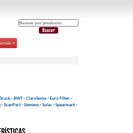
Sonido
Bruck
-
BWT
-
ClaroSwiss
-
Euro Filter
-
g
-
ScanPart
-
Siemens
-
Solac
-
Spearmark
-
erísticas