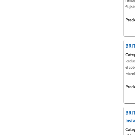
remojo
flujo M
Preci
BRIT
Categ
Reduce
el cob
Marell
Preci
BRIT
inst
Categ