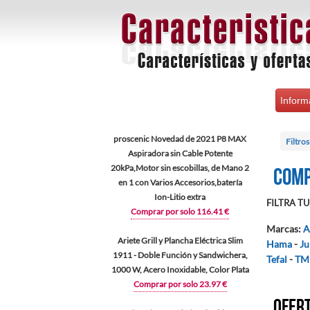
Inform
proscenic Novedad de 2021 P8 MAX
Filtro
Aspiradora sin Cable Potente
20kPa,Motor sin escobillas, de Mano 2
Comp
en 1 con Varios Accesorios,batería
Ion-Litio extra
FILTRA TU 
Comprar por solo 116.41 €
Marcas
:
A
Ariete Grill y Plancha Eléctrica Slim
Hama
-
Ju
1911 - Doble Función y Sandwichera,
Tefal
-
TM 
1000 W, Acero Inoxidable, Color Plata
Comprar por solo 23.97 €
Ofert