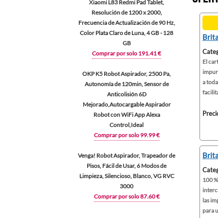
Xiaomi L83 Redmi Pad Tablet,
Resolución de 1200 x 2000,
Frecuencia de Actualización de 90 Hz,
Color Plata Claro de Luna, 4 GB - 128
Brit
GB
Categ
Comprar por solo 191.41 €
El car
impur
OKP K5 Robot Aspirador, 2500 Pa,
a toda
Autonomía de 120min, Sensor de
facilit
Anticolisión 6D
Mejorado,Autocargable Aspirador
Preci
Robot con WiFi App Alexa
Control,Ideal
Comprar por solo 99.99 €
Brit
Venga! Robot Aspirador, Trapeador de
Pisos, Fácil de Usar, 6 Modos de
Categ
Limpieza, Silencioso, Blanco, VG RVC
100 % 
3000
interc
Comprar por solo 87.60 €
las i
para u