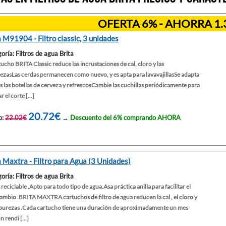
OFERTA 6% - AHORRA 1.
a M91904 - Filtro classic, 3 unidades
oría: Filtros de agua Brita
tucho BRITA Classic reduce las incrustaciones de cal, cloro y las
ezasLas cerdas permanecen como nuevo, y es apta para lavavajillasSe adapta
s las botellas de cerveza y refrescosCambie las cuchillas periódicamente para
ar el corte [...]
20.72€
o:
22.02€
→
Descuento del 6% comprando AHORA
a Maxtra - Filtro para Agua (3 Unidades)
oría: Filtros de agua Brita
reciclable .Apto para todo tipo de agua.Asa práctica anilla para facilitar el
ambio .BRITA MAXTRA cartuchos de filtro de agua reducen la cal , el cloro y
mpurezas .Cada cartucho tiene una duración de aproximadamente un mes
n rendi [...]