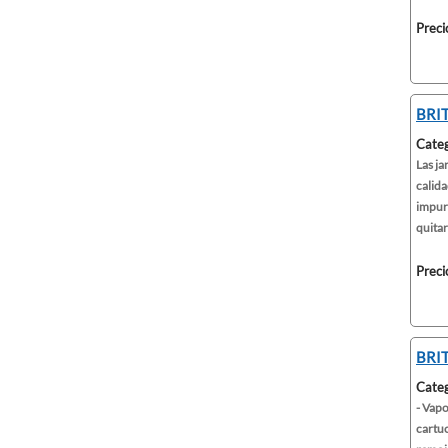
Preci
BRIT
Categ
Las ja
calida
impur
quitar
Preci
BRIT
Categ
- Vapo
cartuc