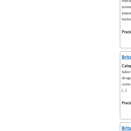
Hidrat
moment
peque
herbici
Preci
Brit
Categ
Sabor 
de agu
como e
[...]
Preci
Brit