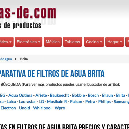
ática
Electrónica
Móviles
Tabletas
Cocina
Hogar
s de agua
Brita
arativa de Filtros de agua Brita
BÚSQUEDA (Para ver más productos puedes usar el buscador de arriba):
EG
-
Aqua Optima
-
Ariete
-
Bauknecht
-
Bobble
-
Bosch
-
Braun
-
Brita
-
ra
-
Laica
-
Laurastar
-
LG
-
Musikain R
-
Palson
-
Petra
-
Philips
-
Samsun
Electron
-
Unold
-
Whirlpool
-
Wpro
-
as en Filtros de agua Brita precios y caract