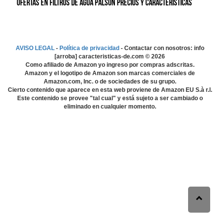
Ofertas en Filtros de agua Palson precios y características
AVISO LEGAL
-
Política de privacidad
- Contactar con nosotros: info
[arroba] caracteristicas-de.com ©
2026
Como afiliado de Amazon yo ingreso por compras adscritas.
Amazon y el logotipo de Amazon son marcas comerciales de
Amazon.com, Inc. o de sociedades de su grupo.
Cierto contenido que aparece en esta web proviene de Amazon EU S.à r.l.
Este contenido se provee "tal cual" y está sujeto a ser cambiado o
eliminado en cualquier momento.