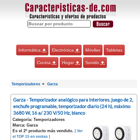
Informática
Electrónica
Móviles
Tabletas
Cocina
Hogar
Sonido
Temporizadores
Garza
Garza - Temporizador analógico para interiores, juego de 2,
enchufe programable, temporizador diario (24 h), máximo
3680 W, 16 a/ 230 V/50 Hz, blanco
Categoría: Temporizadores
Marca: Garza
Es el 2º producto más vendido.
[ Ver
el TOP 15 en ventas ]