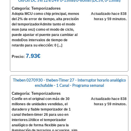
On/Off DC 5V/12V/24V 0-15min/0-60min (DC5V, 0-15min)
Categoría: Temporizadores
Adopta MCU como chip principal, menos
Actualizado hace 838
del 2% de error de tiempo, alta precisión
horas y 59 minutos.
del temporizadorAdmite tanto el modo
mon (una vez) como el modo de ciclo,
puede ajustar el puente para cambiar al
modoDos intervalos de tiempo de
retardo para su elección: 0 [...]
7.93€
Precio:
Theben 0270930 - theben-Timer 27 - Interruptor horario analógico
enchufable - 1 Canal - Programa semanal
Categoría: Temporizadores
Confíe en el original con más de 30
Actualizado hace 838
millones de unidades vendidas, el
horas y 59 minutos.
duradero y fiable temporizador de 1
canal theben-timer 26 para uso en
interiores.Utilice el temporizador
analógico de forma flexible para la
iluminación de terrarios o acuarios, sim