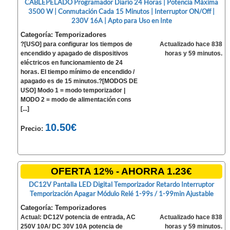
CABLEPELADO Programador Diario 24 Horas | Potencia Máxima
3500 W | Conmutación Cada 15 Minutos | Interruptor ON/Off |
230V 16A | Apto para Uso en Inte
Categoría: Temporizadores
?[USO] para configurar los tiempos de
Actualizado hace 838
encendido y apagado de dispositivos
horas y 59 minutos.
eléctricos en funcionamiento de 24
horas. El tiempo mínimo de encendido /
apagado es de 15 minutos.?[MODOS DE
USO] Modo 1 = modo temporizador |
MODO 2 = modo de alimentación cons
[...]
10.50€
Precio:
OFERTA 12% - AHORRA 1.23€
DC12V Pantalla LED Digital Temporizador Retardo Interruptor
Temporización Apagar Módulo Relé 1-99s / 1-99min Ajustable
Categoría: Temporizadores
Actual: DC12V potencia de entrada, AC
Actualizado hace 838
250V 10A/ DC 30V 10A potencia de
horas y 59 minutos.