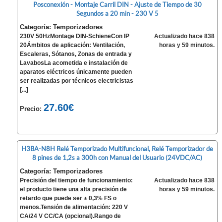
Posconexión - Montaje Carril DIN - Ajuste de Tiempo de 30
Segundos a 20 min - 230 V 5
Categoría: Temporizadores
230V 50HzMontage DIN-SchieneCon IP
Actualizado hace 838
20Ámbitos de aplicación: Ventilación,
horas y 59 minutos.
Escaleras, Sótanos, Zonas de entrada y
LavabosLa acometida e instalación de
aparatos eléctricos únicamente pueden
ser realizadas por técnicos electricistas
[...]
27.60€
Precio:
H3BA-N8H Relé Temporizado Multifuncional, Relé Temporizador de
8 pines de 1,2s a 300h con Manual del Usuario (24VDC/AC)
Categoría: Temporizadores
Precisión del tiempo de funcionamiento:
Actualizado hace 838
el producto tiene una alta precisión de
horas y 59 minutos.
retardo que puede ser ± 0,3% FS o
menos.Tensión de alimentación: 220 V
CA/24 V CC/CA (opcional).Rango de