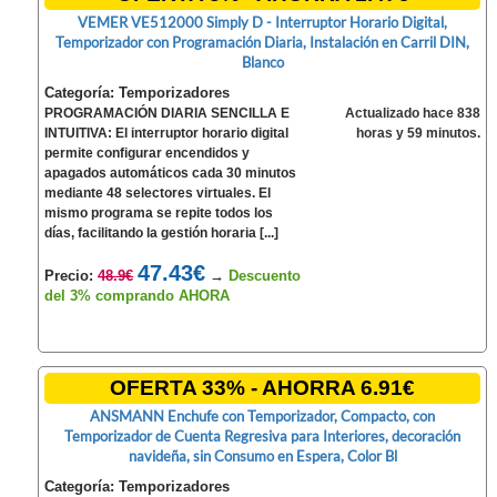
VEMER VE512000 Simply D - Interruptor Horario Digital,
Temporizador con Programación Diaria, Instalación en Carril DIN,
Blanco
Categoría: Temporizadores
PROGRAMACIÓN DIARIA SENCILLA E
Actualizado hace 838
INTUITIVA: El interruptor horario digital
horas y 59 minutos.
permite configurar encendidos y
apagados automáticos cada 30 minutos
mediante 48 selectores virtuales. El
mismo programa se repite todos los
días, facilitando la gestión horaria [...]
47.43€
Precio:
48.9€
→
Descuento
del 3% comprando AHORA
OFERTA 33% - AHORRA 6.91€
ANSMANN Enchufe con Temporizador, Compacto, con
Temporizador de Cuenta Regresiva para Interiores, decoración
navideña, sin Consumo en Espera, Color Bl
Categoría: Temporizadores