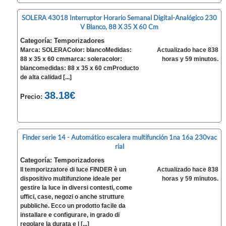
SOLERA 43018 Interruptor Horario Semanal Digital-Analógico 230
V Blanco, 88 X 35 X 60 Cm
Categoría: Temporizadores
Marca: SOLERAColor: blancoMedidas:
Actualizado hace 838
88 x 35 x 60 cmmarca: soleracolor:
horas y 59 minutos.
blancomedidas: 88 x 35 x 60 cmProducto
de alta calidad [...]
38.18€
Precio:
Finder serie 14 - Automático escalera multifunción 1na 16a 230vac
rial
Categoría: Temporizadores
Il temporizzatore di luce FINDER è un
Actualizado hace 838
dispositivo multifunzione ideale per
horas y 59 minutos.
gestire la luce in diversi contesti, come
uffici, case, negozi o anche strutture
pubbliche. Ecco un prodotto facile da
installare e configurare, in grado di
regolare la durata e l [...]