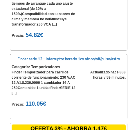
tiempos de arranque cada uno ajuste
estacional (de 10% a
150%)Compatibilidad con sensores de
clima y memoria no volátilIncluye
transformador 230 VCA [...]
54.82€
Precio:
Finder serie 12 - Interruptor horario 1co nfc on/off/pulso/astro
Categoría: Temporizadores
Finder Temporizador para carril de
Actualizado hace 838
corriente de funcionamiento: 230 V/AC
horas y 59 minutos.
12.A1.8.230.0000 1 cambiador 16 A
250Contenido: 1 unidadfinderSERIE 12
[...]
110.05€
Precio:
OFERTA 3% - AHORRA 1.47€