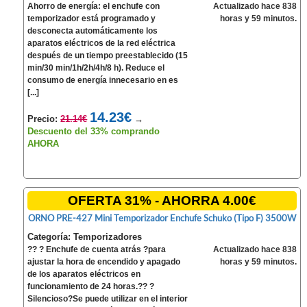
Ahorro de energía: el enchufe con
Actualizado hace 838
temporizador está programado y
horas y 59 minutos.
desconecta automáticamente los
aparatos eléctricos de la red eléctrica
después de un tiempo preestablecido (15
min/30 min/1h/2h/4h/8 h). Reduce el
consumo de energía innecesario en es
[...]
14.23€
Precio:
21.14€
→
Descuento del 33% comprando
AHORA
OFERTA 31% - AHORRA 4.00€
ORNO PRE-427 Mini Temporizador Enchufe Schuko (Tipo F) 3500W
Categoría: Temporizadores
?? ? Enchufe de cuenta atrás ?para
Actualizado hace 838
ajustar la hora de encendido y apagado
horas y 59 minutos.
de los aparatos eléctricos en
funcionamiento de 24 horas.?? ?
Silencioso?Se puede utilizar en el interior