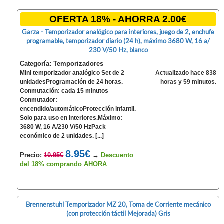
OFERTA 18% - AHORRA 2.00€
Garza - Temporizador analógico para interiores, juego de 2, enchufe
programable, temporizador diario (24 h), máximo 3680 W, 16 a/
230 V/50 Hz, blanco
Categoría: Temporizadores
Mini temporizador analógico Set de 2
Actualizado hace 838
unidadesProgramación de 24 horas.
horas y 59 minutos.
Conmutación: cada 15 minutos
Conmutador:
encendido/automáticoProtección infantil.
Solo para uso en interiores.Máximo:
3680 W, 16 A/230 V/50 HzPack
económico de 2 unidades. [...]
8.95€
Precio:
10.95€
→
Descuento
del 18% comprando AHORA
Brennenstuhl Temporizador MZ 20, Toma de Corriente mecánico
(con protección táctil Mejorada) Gris