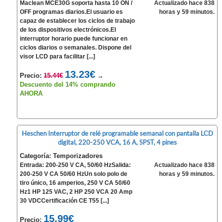
Maclean MCE30G soporta hasta 10 ON /
Actualizado hace 838
OFF programas diarios.El usuario es
horas y 59 minutos.
capaz de establecer los ciclos de trabajo
de los dispositivos electrónicos.El
interruptor horario puede funcionar en
ciclos diarios o semanales. Dispone del
visor LCD para facilitar [...]
13.23€
Precio:
15.44€
→
Descuento del 14% comprando
AHORA
Heschen Interruptor de relé programable semanal con pantalla LCD
digital, 220-250 VCA, 16 A, SPST, 4 pines
Categoría: Temporizadores
Entrada: 200-250 V CA, 50/60 HzSalida:
Actualizado hace 838
200-250 V CA 50/60 HzUn solo polo de
horas y 59 minutos.
tiro único, 16 amperios, 250 V CA 50/60
Hz1 HP 125 VAC, 2 HP 250 VCA 20 Amp
30 VDCCertificación CE T55 [...]
15.99€
Precio: