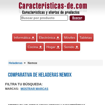
Informática
Electrónica
Móviles
Tabletas
Cocina
Hogar
Sonido
Heladeras
Nemox
Comparativa de Heladeras Nemox
FILTRA TU BÚSQUEDA:
MARCAS
:
MOSTRAR MARCAS