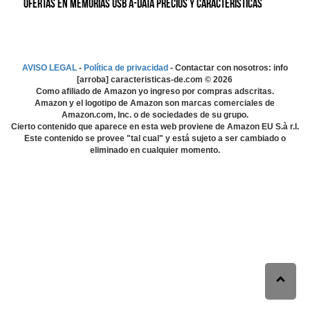
Ofertas en Memorias USB A-DATA precios y características
AVISO LEGAL
-
Política de privacidad
- Contactar con nosotros: info
[arroba] caracteristicas-de.com ©
2026
Como afiliado de Amazon yo ingreso por compras adscritas.
Amazon y el logotipo de Amazon son marcas comerciales de
Amazon.com, Inc. o de sociedades de su grupo.
Cierto contenido que aparece en esta web proviene de Amazon EU S.à r.l.
Este contenido se provee "tal cual" y está sujeto a ser cambiado o
eliminado en cualquier momento.