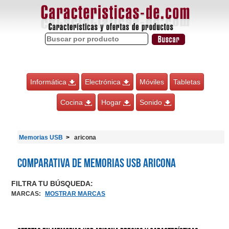
Informática
Electrónica
Móviles
Tabletas
Cocina
Hogar
Sonido
Memorias USB
aricona
Comparativa de Memorias USB aricona
FILTRA TU BÚSQUEDA:
MARCAS
:
MOSTRAR MARCAS