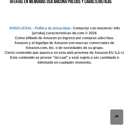
Ofertas en Memorias USB aricona precios y características
AVISO LEGAL
-
Política de privacidad
- Contactar con nosotros: info
[arroba] caracteristicas-de.com ©
2026
Como afiliado de Amazon yo ingreso por compras adscritas.
Amazon y el logotipo de Amazon son marcas comerciales de
Amazon.com, Inc. o de sociedades de su grupo.
Cierto contenido que aparece en esta web proviene de Amazon EU S.à r.l.
Este contenido se provee "tal cual" y está sujeto a ser cambiado o
eliminado en cualquier momento.