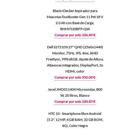
Black+Decker Aspirador para
Mascotas Dustbuster Gen 11 Pet 18 V
2.0 Ah con Base de Carga,
BHHV520BFP-QW
Comprar por solo 106.89 €
Dell S2721DS 27" QHD (2560x1440)
Monitor, 75Hz, IPS, 4ms, AMD
FreeSync, 99% sRGB, Ajuste de Altura,
Altavoces Integrados, DisplayPort, 2x
HDMI, color
Comprar por solo 350.00 €
Jocel JMO011404 Microondas, 800
W, 20 litros, Blanco
Comprar por solo 100.85 €
HTC 10 - Smartphone libre Android
(5.2", 12 MP, 4 GB RAM, 32 GB ROM,
4G), Color Negro