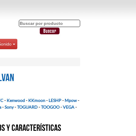
Sonido
lvan
VC
-
Kenwood
-
KKmoon
-
LESHP
-
Mpow
-
a
-
Sony
-
TOGUARD
-
TOOGOO
-
VEGA
-
os y características