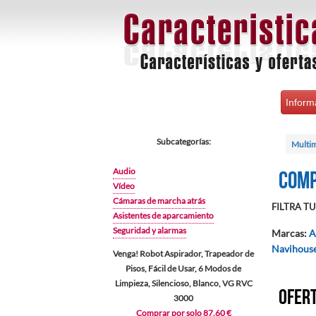
Inform
Subcategorías:
Multim
Audio
Comp
Vídeo
Cámaras de marcha atrás
FILTRA TU 
Asistentes de aparcamiento
Seguridad y alarmas
Marcas
:
A
Navihous
Venga! Robot Aspirador, Trapeador de
Pisos, Fácil de Usar, 6 Modos de
Limpieza, Silencioso, Blanco, VG RVC
Ofert
3000
Comprar por solo 87.60 €