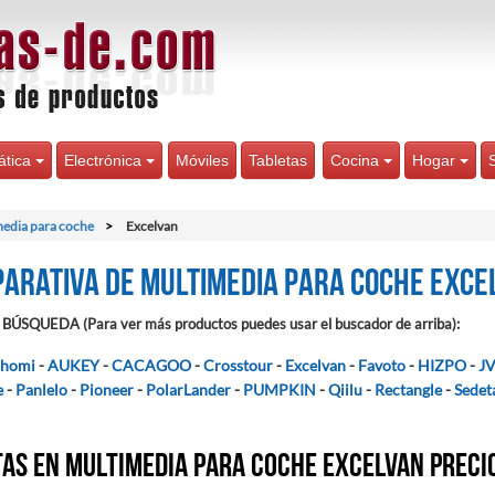
ática
Electrónica
Móviles
Tabletas
Cocina
Hogar
edia para coche
Excelvan
arativa de Multimedia para coche Exce
BÚSQUEDA (Para ver más productos puedes usar el buscador de arriba):
homi
-
AUKEY
-
CACAGOO
-
Crosstour
-
Excelvan
-
Favoto
-
HIZPO
-
J
e
-
Panlelo
-
Pioneer
-
PolarLander
-
PUMPKIN
-
Qiilu
-
Rectangle
-
Sedet
as en Multimedia para coche Excelvan preci